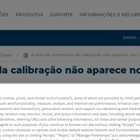
ÕES
PRODUTOS
SUPORTE
INFORMAÇÕES E RECUR
IDIOMA
o-Envio
A data de vencimento da calibração não aparece nos ce
a calibração não aparece no
es cookies, pixels, and similar tools (“cookies”), some of which are provided by third par
ures and functionality; measure, analyze, and improve site performance; enhance user
sessions and interactions; personalize content; and support our advertising and marke
rty vendors may monitor, record, and access information and data, including device da
dentifiers, referring URLs and other browsing information, for these and similar purpose
agree to such purposes. If you continue to browse our site without clicking “Accept,” or 
tum X.E
Quantum S Max
Quantum M Max
Quantum E Max
Gag
ly cookies necessary to operate and enable default website features and functionalities 
 using this site or clicking “Accept,” “Reject,” or “Manage Preferences” you acknowledg
cy Quantum
Titanium
Advantage
Digital Template