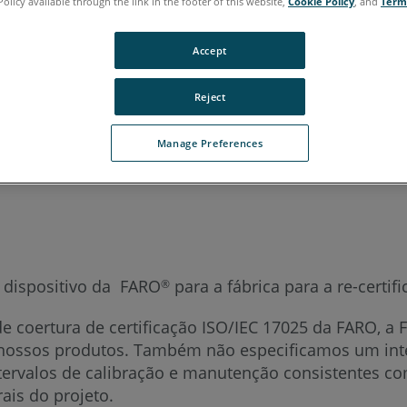
Policy available through the link in the footer of this website,
Cookie Policy
, and
Term
 Premium Max
Focus S
Focus S Plus
Focus M
Focus3D
Focus3D X
Accept
Reject
Manage Preferences
aliano
Japonês
Português
 dispositivo da FARO
para a fábrica para a re-certi
®
 coertura de certificação ISO/IEC 17025 da FARO, a
s nossos produtos. Também não especificamos um inte
ntervalos de calibração e manutenção consistentes co
ais do projeto.