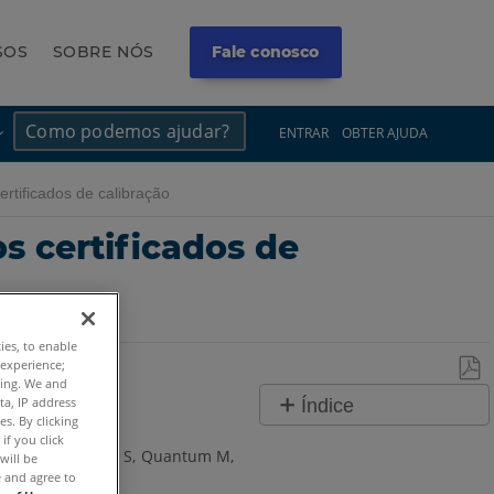
SOS
SOBRE NÓS
Fale conosco
×
×
ENTRAR
OBTER AJUDA
rtificados de calibração
s certificados de
ties, to enable
 experience;
ting. We and
Salv
ta, IP address
Índice
s. By clicking
co
Visão
if you click
PDF
e Max
Quantum S
Quantum M
will be
geral
e and agree to