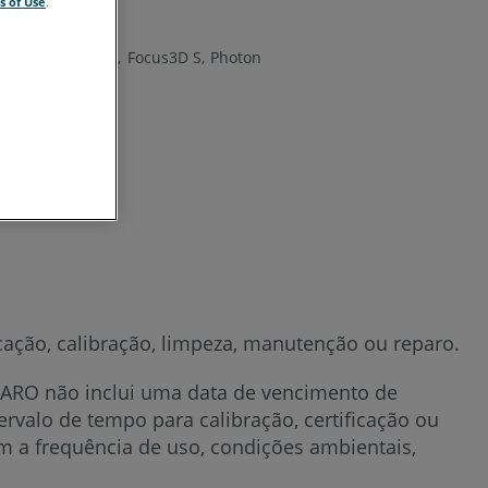
s of Use
.
Consulte
também
Focus3D X HDR
Focus3D S
Photon
ficação, calibração, limpeza, manutenção ou reparo.
 FARO não inclui uma data de vencimento de
rvalo de tempo para calibração, certificação ou
m a frequência de uso, condições ambientais,