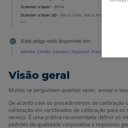
our Privacy 
Scanner a laser
Blink
Scanner a laser 3D
Focus Core
Focus Premium
Focus
Alemão
Chinês
Coreano
Espanhol
Francês
Inglês
It
Visão geral
Muitos se perguntam quantas vezes enviar o seu
De acordo com os procedimentos de calibração de
calibração em certificados de calibração para o
serviço. É uma prática recomendada definir os i
padrões de qualidade corporativa e requisitos ger