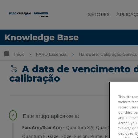
SETORES
APLICAÇ
Idioma
Knowledge Base
Obter ajuda
ENTRAR
Expandir/recolher hierarquia global
Início
FARO Essencial
Hardware: Calibração-Serviç
A data de vencimento d
calibração
This site us
website feat
record user 
our third-pa
and online i
Accept, you 
FaroArm/ScanArm
Quantum X.S
Quantum X.M
Quan
“Reject,” on
deployed. By
Quantum E
Gage
Edge
Fusion
Prime
Platinum
Lega