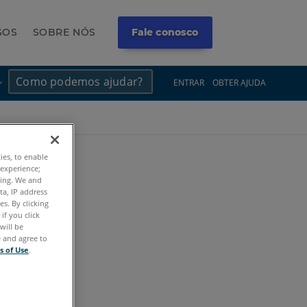
SOS
SOBRE NÓS
Fale conosco
×
×
ENTRAR
OBTER AJUDA
ties, to enable
 experience;
ting. We and
ta, IP address
s. By clicking
if you click
will be
e and agree to
s of Use
.