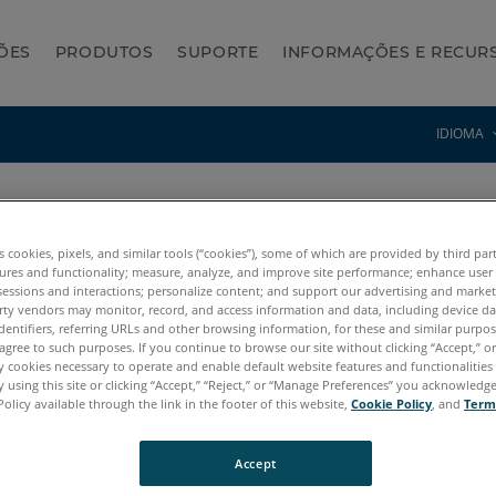
ÕES
PRODUTOS
SUPORTE
INFORMAÇÕES E RECUR
IDIOMA
es cookies, pixels, and similar tools (“cookies”), some of which are provided by third par
ures and functionality; measure, analyze, and improve site performance; enhance user
sessions and interactions; personalize content; and support our advertising and marke
rty vendors may monitor, record, and access information and data, including device da
dentifiers, referring URLs and other browsing information, for these and similar purpose
agree to such purposes. If you continue to browse our site without clicking “Accept,” or 
ly cookies necessary to operate and enable default website features and functionalities 
 using this site or clicking “Accept,” “Reject,” or “Manage Preferences” you acknowledg
Policy available through the link in the footer of this website,
Cookie Policy
, and
Term
FARO Essencial
Accept