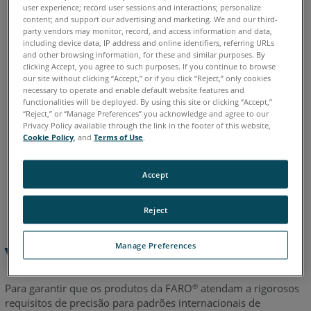
Quantum E Max
Gage Max
Quantum S
Quantum M
também
user experience; record user sessions and interactions; personalize
Quantum E
Gage
Edge
Fusion
Prime
Platinum
content; and support our advertising and marketing. We and our third-
party vendors may monitor, record, and access information and data,
Legacy Quantum
Titanium
Advantage
Digital Template
including device data, IP address and online identifiers, referring URLs
Scanner a laser
Blink
and other browsing information, for these and similar purposes. By
clicking Accept, you agree to such purposes. If you continue to browse
Scanner a laser 3D
Focus Core
Focus Premium
our site without clicking “Accept,” or if you click “Reject,” only cookies
Focus Premium Max
Focus S
Focus S Plus
Focus M
necessary to operate and enable default website features and
functionalities will be deployed. By using this site or clicking “Accept,”
Focus3D
Focus3D X
Focus3D X HDR
Focus3D S
Photon
“Reject,” or “Manage Preferences” you acknowledge and agree to our
Privacy Policy available through the link in the footer of this website,
Cookie Policy
, and
Terms of Use
.
Accept
Alemão
Chinês
Coreano
Espanhol
Francês
Inglês
Italiano
Japonês
Português
Reject
Manage Preferences
Visão geral
Para garantir que os produtos da FARO
atendam a rigorosos
®
requisitos de precisão para padrões internacionais de