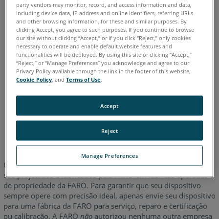
Quantum E
Gage
Edge
Fusion
Prime
Platinum
party vendors may monitor, record, and access information and data,
Legacy Quantum
Titanium
Advantage
Digital Template
including device data, IP address and online identifiers, referring URLs
and other browsing information, for these and similar purposes. By
Scanner a laser
Blink
clicking Accept, you agree to such purposes. If you continue to browse
Scanner a laser 3D
Focus Core
Focus Premium
our site without clicking “Accept,” or if you click “Reject,” only cookies
necessary to operate and enable default website features and
Focus Premium Max
Focus S
Focus S Plus
Focus M
functionalities will be deployed. By using this site or clicking “Accept,”
Focus3D
Focus3D X
Focus3D X HDR
Focus3D S
Photon
“Reject,” or “Manage Preferences” you acknowledge and agree to our
Privacy Policy available through the link in the footer of this website,
Cookie Policy
, and
Terms of Use
.
Accept
Alemão
Chinês
Coreano
Espanhol
Francês
Inglês
Italiano
Japonês
Português
Reject
Manage Preferences
Os dispositivos e acessórios de medição de precisão da FARO
são projetados e fabricados pela FARO em fábricas operadas e
de propriedade da FARO. Para garantir que seu dispositivo
sempre opere com precisão ideal, apenas envie seu dispositivo
para uma fábrica da FARO para serviço, reparo e certificação
ou calibração. A FARO
não
autorizou nenhuma outra empresa