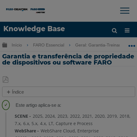
×
×
Knowledge Base
Idioma
Expandir/recolher hierarquia global
Início
FARO Essencial
Geral: Garantia-Treinamento-C
Obter ajuda
ENTRAR
Garantia e transferência de propriedade
de dispositivos ou software FARO
Salvar
Índice
como
Visão
PDF
geral
SCENE
2025
2024
2023
2022
2021
2020
2019
2018
Exemplo
7.x
6.x
5.x
4.x
LT
Capture e Process
WebShare
WebShare Cloud
Enterprise