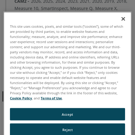
CAM2
2026
2025
2024
2023
2021
2020
2019
2018
Measure 10
SmartInspect
Measure Q
Measure X
Measure 3/4
This site uses cookies, pixels, and similar tools (“cookies”), some of which
are provided by third parties, to enable website features and
functionality; measure, analyze, and improve site performance; enhance
user experience; record user sessions and interactions; personalize
content; and support our advertising and marketing. We and our third-
Alemão
Chinês
Coreano
Espanhol
Francês
Inglês
party vendors may monitor, record, and access information and data,
including device data, IP address and online identifiers, referring URLs
Italiano
Japonês
Português
and other browsing information, for these and similar purposes. By
clicking Accept, you agree to such purposes. If you continue to browse
our site without clicking “Accept,” or if you click “Reject,” only cookies
necessary to operate and enable default website features and
functionalities will be deployed. By using this site or clicking “Accept,”
“Reject,” or “Manage Preferences” you acknowledge and agree to our
Privacy Policy available through the link in the footer of this website,
Cookie Policy
, and
Terms of Use
.
Accept
Reject