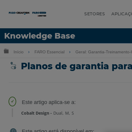
SETORES
APLICAÇ
Idioma
Knowledge Base
Obter ajuda
ENTRAR
Expandir/recolher hierarquia global
Início
FARO Essencial
Geral: Garantia-Treinamento-
Planos de garantia par
Cobalt Design
Dual
M
S