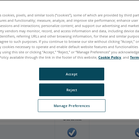
aliano
Japonês
Português
es cookies, pixels, and similar tools (“cookies”), some of which are provided by third par
ures and functionality; measure, analyze, and improve site performance; enhance user
sessions and interactions; personalize content; and support our advertising and marke
rty vendors may monitor, record, and access information and data, including device da
s de garantia
dentifiers, referring URLs and other browsing information, for these and similar purpose
agree to such purposes. If you continue to browse our site without clicking “Accept,” or 
ly cookies necessary to operate and enable default website features and functionalities 
arantia oferecido pela FARO® para o Cobalt Design.
 using this site or clicking “Accept,” “Reject,” or “Manage Preferences” you acknowledg
Policy available through the link in the footer of this website,
Cookie Policy
, and
Term
Accept
as ao
Cobalt Design
. Para todos os outros produtos, consul
Reject
Manage Preferences
Padrão
Garantia de Me
Garantia