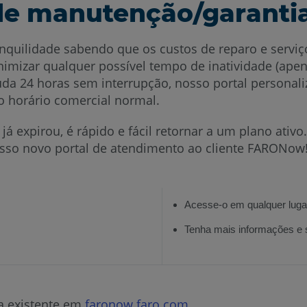
e manutenção/garantia
tranquilidade sabendo que os custos de reparo e ser
mizar qualquer possível tempo de inatividade (apen
a 24 horas sem interrupção, nosso portal personaliz
o horário comercial normal.
 já expirou, é rápido e fácil retornar a um plano at
osso novo portal de atendimento ao cliente FARONow!
Acesse-o em qualquer lugar
Tenha mais informações e 
a existente em
faronow.faro.com