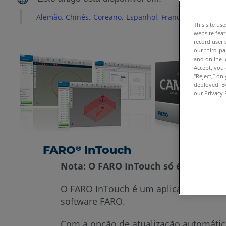
Alemão
Chinês
Coreano
Espanhol
Francês
Inglês
It
This site us
website feat
record user 
our third-pa
and online i
Accept, you 
“Reject,” on
deployed. By
our Privacy 
FARO
InTouch
®
Nota: O FARO InTouch só é compatív
O FARO InTouch é um aplicativo de dis
software FARO.
Com a opção de atualização automática