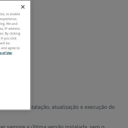
rápidas
ties, to enable
Visão
 experience;
geral
ting. We and
ta, IP address
s. By clicking
Preparar
if you click
will be
Instalação
e and agree to
s of Use
.
Próximas
etapas
Consulte
também
download, instalação, atualização e execução do
er sempre a última versão instalada, sem o