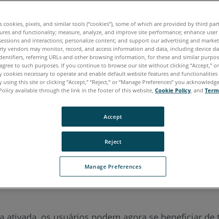
aliano
Japonês
Português
es cookies, pixels, and similar tools (“cookies”), some of which are provided by third par
ures and functionality; measure, analyze, and improve site performance; enhance user
sessions and interactions; personalize content; and support our advertising and marke
rty vendors may monitor, record, and access information and data, including device da
dentifiers, referring URLs and other browsing information, for these and similar purpose
agree to such purposes. If you continue to browse our site without clicking “Accept,” or 
ly cookies necessary to operate and enable default website features and functionalities 
 using this site or clicking “Accept,” “Reject,” or “Manage Preferences” you acknowledg
Policy available through the link in the footer of this website,
Cookie Policy
, and
Term
Accept
Reject
el com o Microsoft
Windows
10/11
®
®
Manage Preferences
tribuição e gerenciamento de software que agiliza o 
 ativada, os usuários podem agora se beneficiar de t