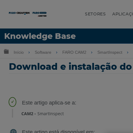
SETORES
APLICAÇ
Idioma
Knowledge Base
Obter ajuda
ENTRAR
Expandir/recolher hierarquia global
Início
Software
FARO CAM2
SmartInspect
Download e instalação do
CAM2
SmartInspect