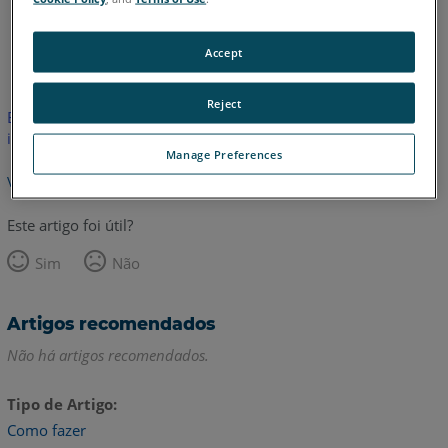
Inglês
Accept
Reject
Este artigo não foi traduzido. Clique aqui para ver a versão em
inglês.
Manage Preferences
Voltar para o topo
Este artigo foi útil?
Sim
Não
Artigos recomendados
Não há artigos recomendados.
Tipo de Artigo
Como fazer