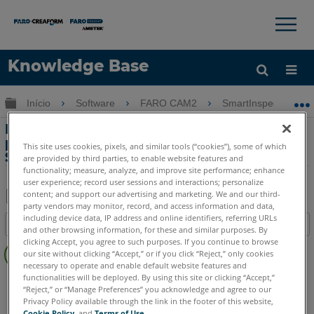
×
×
Knowledge Base
Idioma
Expandir/recolher hierarquia global
Início
Software
FARO CAM2
SmartInspect
Obter ajuda
ENTRAR
Localização e envio de arquivos de log
para o suporte ao cliente FARO para o
This site uses cookies, pixels, and similar tools (“cookies”), some of which
SmartInspect
are provided by third parties, to enable website features and
functionality; measure, analyze, and improve site performance; enhance
user experience; record user sessions and interactions; personalize
content; and support our advertising and marketing. We and our third-
party vendors may monitor, record, and access information and data,
Salvar
including device data, IP address and online identifiers, referring URLs
Índice
and other browsing information, for these and similar purposes. By
como
Sem
clicking Accept, you agree to such purposes. If you continue to browse
PDF
our site without clicking “Accept,” or if you click “Reject,” only cookies
cabeçalhos
necessary to operate and enable default website features and
functionalities will be deployed. By using this site or clicking “Accept,”
CAM2
SmartInspect
“Reject,” or “Manage Preferences” you acknowledge and agree to our
Privacy Policy available through the link in the footer of this website,
Cookie Policy
, and
Terms of Use
.