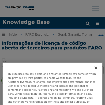
×
×
Knowledge Base
Idioma
Expandir/recolher hierarquia global
Início
FARO Essencial
Geral: Garantia-Treinamento-C
Obter ajuda
ENTRAR
Informações de licença de código
aberto de terceiros para produtos FARO
Salvar
Índice
como
This site uses cookies, pixels, and similar tools (“cookies”), some of which
Visão
PDF
are provided by third parties, to enable website features and
geral
functionality; measure, analyze, and improve site performance; enhance
user experience; record user sessions and interactions; personalize
SCENE
2025
2024
2023
2022
2021
2020
2019
2018
content; and support our advertising and marketing. We and our third-
party vendors may monitor, record, and access information and data,
7.x
6.x
5.x
4.x
LT
Capture e Process
including device data, IP address and online identifiers, referring URLs
FARO Sphere
Sphere
and other browsing information, for these and similar purposes. By