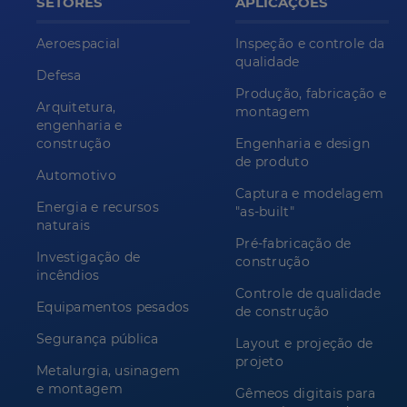
SETORES
APLICAÇÕES
Aeroespacial
Inspeção e controle da
qualidade
Defesa
Produção, fabricação e
Arquitetura,
montagem
engenharia e
construção
Engenharia e design
de produto
Automotivo
Captura e modelagem
Energia e recursos
"as-built"
naturais
Pré-fabricação de
Investigação de
construção
incêndios
Controle de qualidade
Equipamentos pesados
de construção
Segurança pública
Layout e projeção de
projeto
Metalurgia, usinagem
e montagem
Gêmeos digitais para