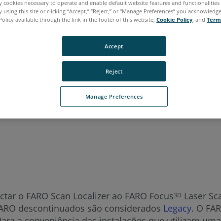
ly cookies necessary to operate and enable default website features and functionalities 
 using this site or clicking “Accept,” “Reject,” or “Manage Preferences” you acknowledg
aliano
Japonês
Português
Policy available through the link in the footer of this website,
Cookie Policy
, and
Term
Accept
Reject
Manage Preferences
ctar o FARO Scan Localizer ao FARO Focus
Laser Sca
3D
 FARO descontinuados são considerados
Legacy
. O FA
ara a conveniência das instalações que utilizam uma