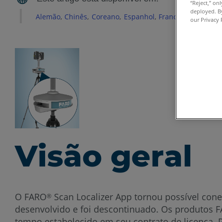
“Reject,” on
deployed. By
Alemão
Chinês
Coreano
Espanhol
Francês
Inglês
It
our Privacy 
Visão geral
O FARO
Scan Localizer App tornou possível cone
®
desenvolvido e foi descontinuado. Os produtos
tempo estabelecido em seu contrato de licença. P