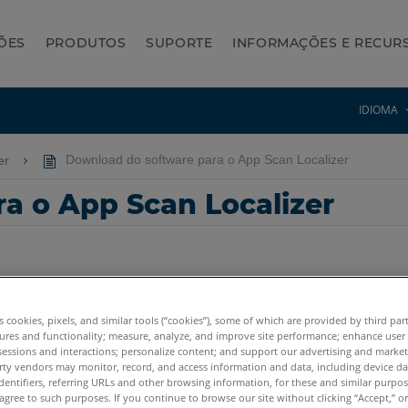
ÕES
PRODUTOS
SUPORTE
INFORMAÇÕES E RECUR
IDIOMA
zer
Download do software para o App Scan Localizer
a o App Scan Localizer
es cookies, pixels, and similar tools (“cookies”), some of which are provided by third par
ures and functionality; measure, analyze, and improve site performance; enhance user
cus3D
Focus3D X
Focus3D X HDR
Focus3D S
sessions and interactions; personalize content; and support our advertising and marke
rty vendors may monitor, record, and access information and data, including device da
dentifiers, referring URLs and other browsing information, for these and similar purpose
agree to such purposes. If you continue to browse our site without clicking “Accept,” or 