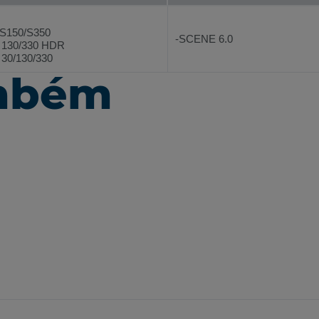
/S150/S350
-SCENE 6.0
 130/330 HDR
 30/130/330
ambém