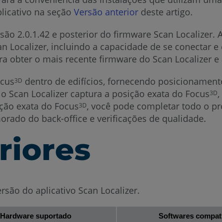
plicativo na seção
Versão anterior
deste artigo.
ersão 2.0.1.42 e posterior do firmware Scan Localizer.
n Localizer, incluindo a capacidade de se conectar e 
ra obter o mais recente firmware do Scan Localizer e 
ocus
dentro de edifícios, fornecendo posicionament
3D
 o Scan Localizer captura a posição exata do Focus
,
3D
ição exata do Focus
, você pode completar todo o pro
3D
rado do back-office e verificações de qualidade.
riores
ersão do aplicativo Scan Localizer.
Hardware suportado
Softwares compat