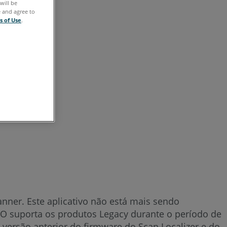
will be
anteriores
e and agree to
s of Use
.
Consulte
também
nner. Este aplicativo não está mais sendo
RO suporta os produtos Legacy durante o período de
 versão anterior do firmware do Scan Localizer e do