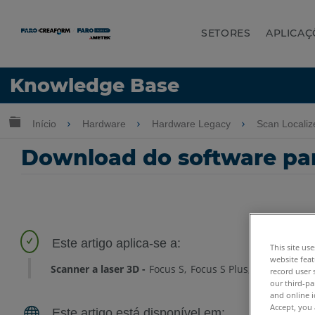
SETORES
APLICAÇ
Idioma
Knowledge Base
Obter ajuda
ENTRAR
Expandir/recolher hierarquia global
Início
Hardware
Hardware Legacy
Scan Locali
Download do software par
This site us
website feat
Scanner a laser 3D
Focus S
Focus S Plus
Focus M
Fo
record user 
our third-pa
and online i
Accept, you 