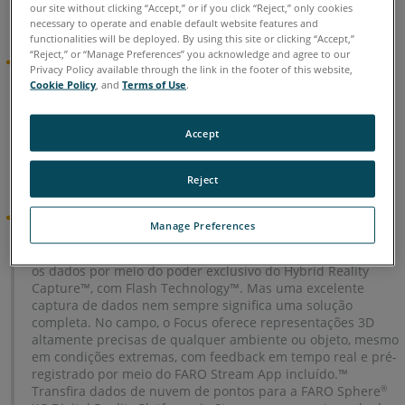
our site without clicking “Accept,” or if you click “Reject,” only cookies
Manual do usuário para FARO Stream
necessary to operate and enable default website features and
functionalities will be deployed. By using this site or clicking “Accept,”
“Reject,” or “Manage Preferences” you acknowledge and agree to our
Laser Scanner Acessórios
Privacy Policy available through the link in the footer of this website,
Cookie Policy
, and
Terms of Use
.
Simplifique seu trabalho usando alvos especializados,
tripés, montagens e baterias.
Accept
Para pedir acessórios,
entre em contato com o
representante regional da FARO
.
Reject
Anúncios de produtos
Manage Preferences
O FARO
Focus oferece o tempo mais rápido para melhorar
®
os dados por meio do poder exclusivo do Hybrid Reality
Capture™, com Flash Technology™. Mas uma excelente
captura de dados nem sempre significa uma solução
completa. No campo, o Focus oferece representações 3D
altamente precisas de qualquer ambiente ou objeto, mesmo
em condições extremas, com feedback em tempo real e pré-
registrado por meio do FARO Stream App incluído.™
Transfira dados de nuvem de pontos para a FARO Sphere
®