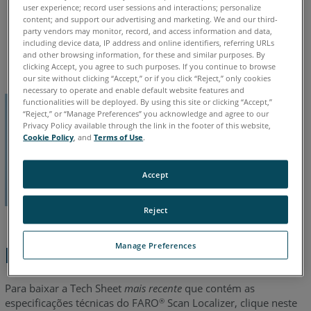
user experience; record user sessions and interactions; personalize
content; and support our advertising and marketing. We and our third-
party vendors may monitor, record, and access information and data,
Alemão
Chinês
Coreano
Espanhol
Francês
Inglês
including device data, IP address and online identifiers, referring URLs
Italiano
Japonês
Português
and other browsing information, for these and similar purposes. By
clicking Accept, you agree to such purposes. If you continue to browse
our site without clicking “Accept,” or if you click “Reject,” only cookies
necessary to operate and enable default website features and
functionalities will be deployed. By using this site or clicking “Accept,”
“Reject,” or “Manage Preferences” you acknowledge and agree to our
Privacy Policy available through the link in the footer of this website,
Cookie Policy
, and
Terms of Use
.
Accept
Reject
Manage Preferences
Etapas Rápidas
Para baixar a Tech Sheet
mais recente
que contém as
especificações técnicas do FARO
Scan Localizer, clique neste
®