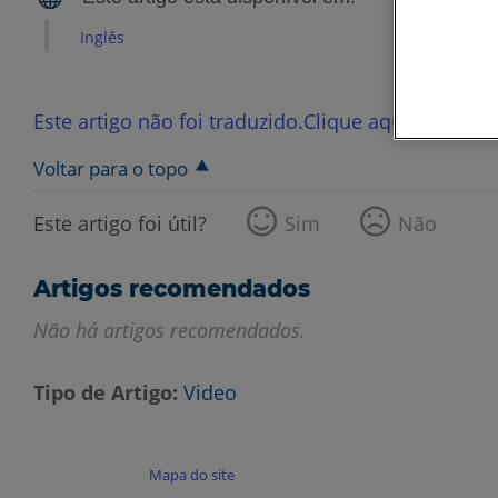
Inglês
Este artigo não foi traduzido.Clique aqui para ver
Voltar para o topo
Este artigo foi útil?
Sim
Não
Artigos recomendados
Não há artigos recomendados.
Tipo de Artigo
Video
Mapa do site