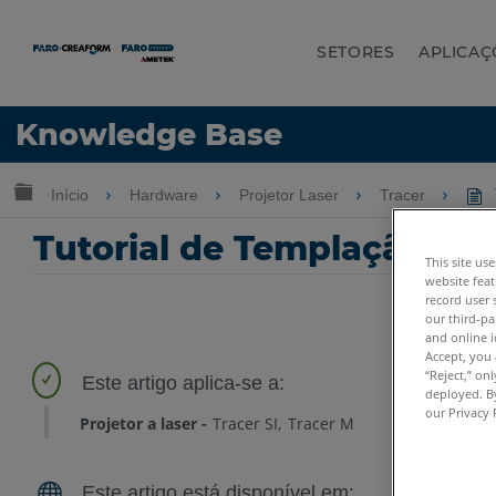
SETORES
APLICAÇ
Idioma
Knowledge Base
Obter ajuda
ENTRAR
Expandir/recolher hierarquia global
Início
Hardware
Projetor Laser
Tracer
Tutorial de Templação de 
This site us
website feat
record user 
our third-pa
and online i
Accept, you 
“Reject,” on
deployed. By
our Privacy 
Projetor a laser
Tracer SI
Tracer M