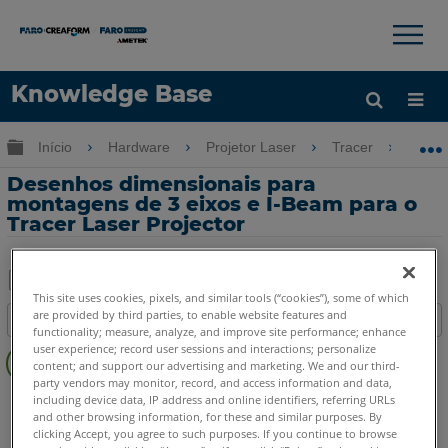
×
×
Knowledge Base
Idioma
Expandir/recolher hierarquia global
Início
Hardware
Projetor Laser
Tracer
De
Obter ajuda
ENTRAR
Desenhos dimensionais para
montagens de 3 eixos e I-Beam para o
Tracer Laser Projector
This site uses cookies, pixels, and similar tools (“cookies”), some of which
Salvar
are provided by third parties, to enable website features and
Índice
como
functionality; measure, analyze, and improve site performance; enhance
Veja
user experience; record user sessions and interactions; personalize
PDF
content; and support our advertising and marketing. We and our third-
também
party vendors may monitor, record, and access information and data,
Projetor a laser
Tracer SI
Tracer M
including device data, IP address and online identifiers, referring URLs
and other browsing information, for these and similar purposes. By
clicking Accept, you agree to such purposes. If you continue to browse