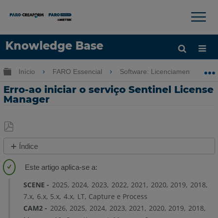
×
×
Knowledge Base
Idioma
Expandir/recolher hierarquia global
Início
FARO Essencial
Software: Licenciamento-Insta
Obter ajuda
ENTRAR
Erro-ao iniciar o serviço Sentinel License
Manager
Salvar
Índice
como
Visão
PDF
geral
SCENE
2025
2024
2023
2022
2021
2020
2019
2018
Preparar
7.x
6.x
5.x
4.x
LT
Capture e Process
Interrompa
CAM2
2026
2025
2024
2023
2021
2020
2019
2018
o