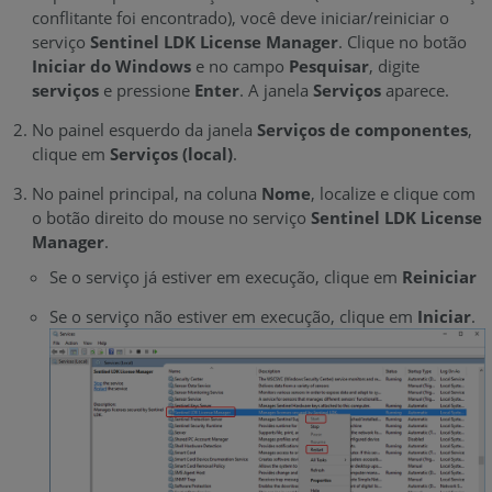
conflitante foi encontrado), você deve iniciar/reiniciar o
serviço
Sentinel LDK License Manager
. Clique no botão
Iniciar do Windows
e no campo
Pesquisar
, digite
serviços
e pressione
Enter
. A janela
Serviços
aparece.
No painel esquerdo da janela
Serviços de componentes
,
clique em
Serviços (local)
.
No painel principal, na coluna
Nome
, localize e clique com
o botão direito do mouse no serviço
Sentinel LDK License
Manager
.
Se o serviço já estiver em execução, clique em
Reiniciar
Se o serviço não estiver em execução, clique em
Iniciar
.