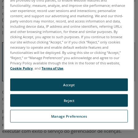
Ao instalar o
Sentinel
HASP License Driver
ou tentar executar o
functionality; measure, analyze, and improve site performance; enhance
software FARO, se aparecer uma mensagem informando que
user experience; record user sessions and interactions; personalize
ocorreu um erro ao iniciar o serviço Sentinel License Manager
content; and support our advertising and marketing. We and our third-
(Código de status: 4858900), um serviço conflitante pode estar
party vendors may monitor, record, and access information and data,
usando a porta de rede que o serviço do gerenciador de
including device data, IP address and online identifiers, referring URLs
and other browsing information, for these and similar purposes. By
licenças precisa usar.
clicking Accept, you agree to such purposes. If you continue to browse
our site without clicking “Accept,” or if you click “Reject,” only cookies
necessary to operate and enable default website features and
functionalities will be deployed. By using this site or clicking “Accept,”
“Reject,” or “Manage Preferences” you acknowledge and agree to our
Privacy Policy available through the link in the footer of this website,
Cookie Policy
, and
Terms of Use
.
Accept
O FARO Sentinel License Manager Service (HASPlms) é um
componente do driver Sentinel HASP. Este serviço usa a porta
Reject
1947 para autenticar sua chave de licença de produto FARO.
Para usar seu software FARO, este serviço deve estar
Manage Preferences
funcionando corretamente. Se outro serviço estiver sendo
executado na porta 1947, o software FARO não poderá
executar com êxito o serviço do gerenciador de licenças.