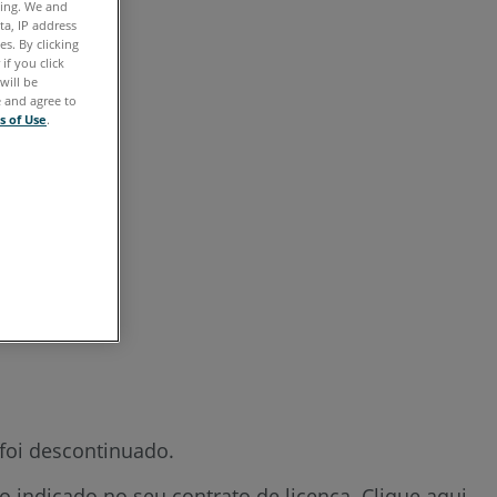
ting. We and
Rápidas
ta, IP address
s. By clicking
Visão
if you click
will be
geral
e and agree to
s of Use
.
Versões
anteriores
Consulte
também
 foi descontinuado.
 indicado no seu contrato de licença. Clique aqui