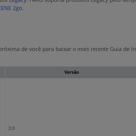
CENE 2go
.
 próxima de você para baixar
o mais recente
Guia de I
Versão
2.0