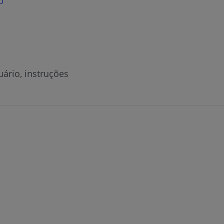
p
uário, instruções