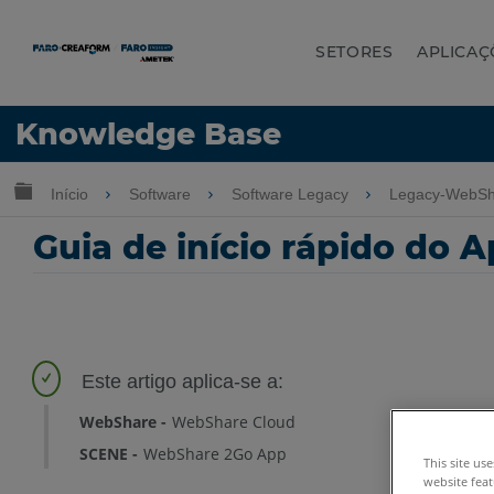
SETORES
APLICAÇ
Idioma
Knowledge Base
Obter ajuda
ENTRAR
Expandir/recolher hierarquia global
Início
Software
Software Legacy
Legacy-WebSh
Guia de início rápido do
WebShare
WebShare Cloud
SCENE
WebShare 2Go App
This site us
website feat