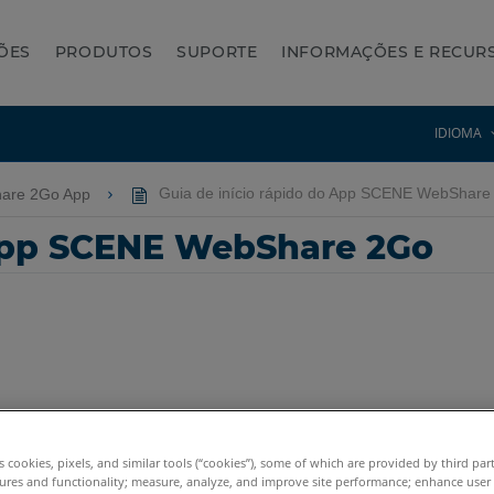
ÕES
PRODUTOS
SUPORTE
INFORMAÇÕES E RECUR
IDIOMA
are 2Go App
Guia de início rápido do App SCENE WebShare
 App SCENE WebShare 2Go
es cookies, pixels, and similar tools (“cookies”), some of which are provided by third par
ures and functionality; measure, analyze, and improve site performance; enhance user