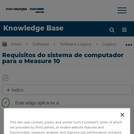
×
×
Knowledge Base
Idioma
Expandir/recolher hierarquia global
Início
Software
Software Legacy
Legacy-Measur
Obter ajuda
ENTRAR
Requisitos do sistema de computador
para o Measure 10
Salvar
Índice
como
Etapas
PDF
Rápidas
CAM2
Measure 10
Versões
anteriores
This site uses cookies, pixels, and similar tools (“cookies”), some of which
are provided by third parties, to enable website features and
Consulte
functionality; measure, analyze, and improve site performance; enhance