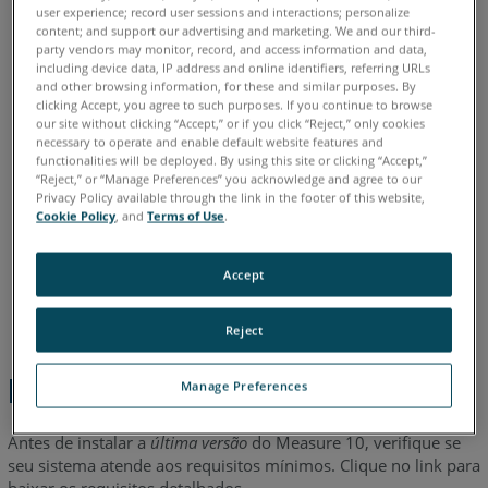
user experience; record user sessions and interactions; personalize
também
Alemão
Chinês
Coreano
Espanhol
Francês
Inglês
content; and support our advertising and marketing. We and our third-
party vendors may monitor, record, and access information and data,
Italiano
Japonês
Português
including device data, IP address and online identifiers, referring URLs
and other browsing information, for these and similar purposes. By
clicking Accept, you agree to such purposes. If you continue to browse
our site without clicking “Accept,” or if you click “Reject,” only cookies
necessary to operate and enable default website features and
functionalities will be deployed. By using this site or clicking “Accept,”
“Reject,” or “Manage Preferences” you acknowledge and agree to our
Privacy Policy available through the link in the footer of this website,
Cookie Policy
, and
Terms of Use
.
Accept
Reject
Etapas Rápidas
Manage Preferences
Antes de instalar a
última versão
do Measure 10, verifique se
seu sistema atende aos requisitos mínimos. Clique no link para
baixar os requisitos detalhados.