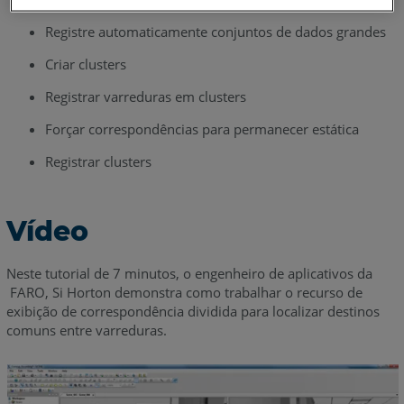
Registre automaticamente conjuntos de dados grandes
Criar clusters
Registrar varreduras em clusters
Forçar correspondências para permanecer estática
Registrar clusters
Vídeo
Neste tutorial de 7 minutos, o engenheiro de aplicativos da
FARO, Si Horton demonstra como trabalhar o recurso de
exibição de correspondência dividida para localizar destinos
comuns entre varreduras.