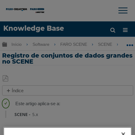
×
×
Knowledge Base
Idioma
Expandir/recolher hierarquia global
Início
Software
FARO SCENE
SCENE
Re
Obter ajuda
ENTRAR
Registro de conjuntos de dados grandes
no SCENE
Salvar
Índice
como
Visão
PDF
geral
SCENE
5.x
Vídeo
Consulte
também