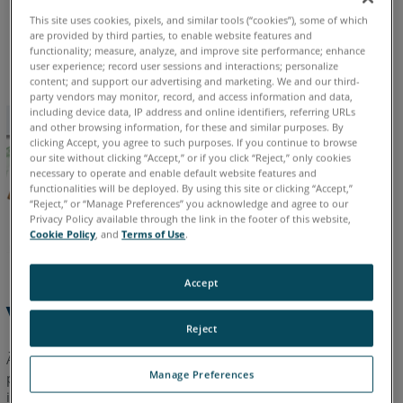
This site uses cookies, pixels, and similar tools (“cookies”), some of which
Alemão
Chinês
Coreano
Espanhol
Francês
Inglês
are provided by third parties, to enable website features and
Italiano
Japonês
Português
functionality; measure, analyze, and improve site performance; enhance
user experience; record user sessions and interactions; personalize
content; and support our advertising and marketing. We and our third-
party vendors may monitor, record, and access information and data,
including device data, IP address and online identifiers, referring URLs
and other browsing information, for these and similar purposes. By
clicking Accept, you agree to such purposes. If you continue to browse
our site without clicking “Accept,” or if you click “Reject,” only cookies
necessary to operate and enable default website features and
functionalities will be deployed. By using this site or clicking “Accept,”
“Reject,” or “Manage Preferences” you acknowledge and agree to our
Privacy Policy available through the link in the footer of this website,
Cookie Policy
, and
Terms of Use
.
Accept
Visão geral
Reject
Às vezes, grandes conjuntos de dados podem ser um desafio
Manage Preferences
para se registrar.
Clique aqui
para baixar um documento com
instruções passo a passo que aborda esses tópicos.