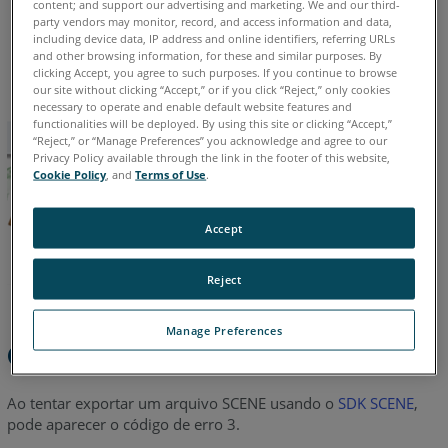
content; and support our advertising and marketing. We and our third-
party vendors may monitor, record, and access information and data,
Alemão
Chinês
Coreano
Espanhol
Francês
Inglês
including device data, IP address and online identifiers, referring URLs
Italiano
Japonês
Português
and other browsing information, for these and similar purposes. By
clicking Accept, you agree to such purposes. If you continue to browse
our site without clicking “Accept,” or if you click “Reject,” only cookies
necessary to operate and enable default website features and
functionalities will be deployed. By using this site or clicking “Accept,”
“Reject,” or “Manage Preferences” you acknowledge and agree to our
Privacy Policy available through the link in the footer of this website,
Cookie Policy
, and
Terms of Use
.
Accept
Reject
Manage Preferences
Overview
Ao tentar exportar um arquivo SCENE usando o
SDK SCENE
,
pode aparecer o código de erro 3.