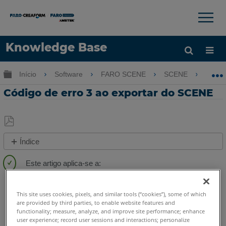
×
×
Knowledge Base
Idioma
Expandir/recolher hierarquia global
Início
Software
FARO SCENE
SCENE
Có
Obter ajuda
ENTRAR
Código de erro 3 ao exportar do SCENE
Salvar
Índice
como
Overview
PDF
Consulte
SCENE
2025
2024
2023
2022
2021
2020
2019
2018
também
7.x
6.x
This site uses cookies, pixels, and similar tools (“cookies”), some of which
are provided by third parties, to enable website features and
functionality; measure, analyze, and improve site performance; enhance
user experience; record user sessions and interactions; personalize