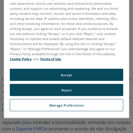
lançamento final foi em 16 de fevereiro de 2022. O
user experience; record user sessions and interactions; personalize
suporte para o FARO LS SDK não está mais sendo
content; and support our advertising and marketing. We and our third-
party vendors may monitor, record, and access information and data,
fornecido.
including device data, IP address and online identifiers, referring URLs
and other browsing information, for these and similar purposes. By
A FARO fornece o
SCENE API
e o
LS Web API
para
clicking Accept, you agree to such purposes. If you continue to browse
parceiros contratados, o que permite aos engenheiros de
our site without clicking “Accept,” or if you click “Reject,” only cookies
necessary to operate and enable default website features and
aplicação criar software personalizado para ler, escrever
functionalities will be deployed. By using this site or clicking “Accept,”
e alterar arquivos SCENE e controlar os scanners a laser
“Reject,” or “Manage Preferences” you acknowledge and agree to our
FARO Focus.
Privacy Policy available through the link in the footer of this website,
Cookie Policy
, and
Terms of Use
.
Accept
O FARO
LS Kit de Desenvolvimento de Software (SDK) permite
®
que os desenvolvedores de software criem aplicativos que
Reject
abram arquivos de dados do SCENE em software de terceiros,
como o Autodesk Recap. Este SDK
não
é destinado à criação de
aplicativos que estendem a funcionalidade para controlar o
Manage Preferences
FARO
Laser Scanner Focus ou ler varreduras em software
®
customizado ou proprietário. Você pode solicitar um SDK
separado para estender a funcionalidade, entrando em contato
com o
Suporte
FARO
e assinando o acordo de não divulgação