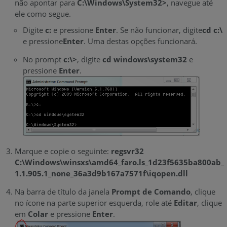
não apontar para
C:\Windows\System32>
, navegue até
ele como segue.
Digite
c:
e pressione
Enter
. Se não funcionar, digite
cd
c:\
e pressione
Enter
. Uma destas opções funcionará.
No prompt
c:\>
, digite
cd windows\system32
e
pressione
Enter
.
Marque e copie o seguinte:
regsvr32
C:\Windows\winsxs\amd64_faro.ls_1d23f5635ba800ab_
1.1.905.1_none_36a3d9b167a7571f\iqopen.dll
Na barra de título da janela
Prompt de Comando
, clique
no ícone na parte superior esquerda, role até
Editar
, clique
em
Colar
e pressione
Enter
.