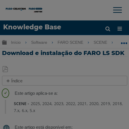
×
×
Knowledge Base
Idioma
Expandir/recolher hierarquia global
Início
Software
FARO SCENE
SCENE
Do
Obter ajuda
ENTRAR
Download e instalação do FARO LS SDK
Salvar
Índice
como
Faça
PDF
download
do
SCENE
2025
2024
2023
2022
2021
2020
2019
2018
SDK
7.x
6.x
5.x
Instalando
o