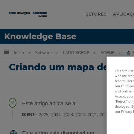
SETORES
APLICAÇ
Idioma
Knowledge Base
Obter ajuda
ENTRAR
Expandir/recolher hierarquia global
Início
Software
FARO SCENE
SCENE
C
Criando um mapa de visã
This site us
website feat
record user 
our third-pa
and online i
Accept, you 
“Reject,” on
deployed. By
our Privacy 
SCENE
2025
2024
2023
2022
2021
2020
2019
2018