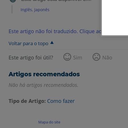
Inglês
Japonês
Este artigo não foi traduzido. Clique aqui para ve
Voltar para o topo
Este artigo foi útil?
Sim
Não
Artigos recomendados
Não há artigos recomendados.
Tipo de Artigo
Como fazer
Mapa do site