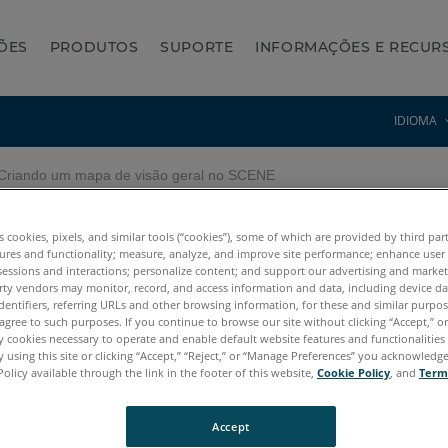
ÕES
PRODUTOS
SUPORTE
INFORMAÇÕES E RECUR
IDIOMA
riando um mapa de visão geral no SCENE
o geral no SCENE
es cookies, pixels, and similar tools (“cookies”), some of which are provided by third par
ures and functionality; measure, analyze, and improve site performance; enhance user
sessions and interactions; personalize content; and support our advertising and marke
rty vendors may monitor, record, and access information and data, including device da
dentifiers, referring URLs and other browsing information, for these and similar purpose
agree to such purposes. If you continue to browse our site without clicking “Accept,” or 
ly cookies necessary to operate and enable default website features and functionalities 
 using this site or clicking “Accept,” “Reject,” or “Manage Preferences” you acknowledg
Policy available through the link in the footer of this website,
Cookie Policy
, and
Term
7.x
6.x
5.x
Accept