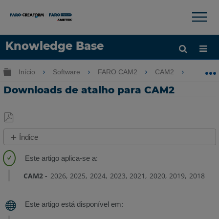
×
×
Knowledge Base
Idioma
Expandir/recolher hierarquia global
Início
Software
FARO CAM2
CAM2
Down
Obter ajuda
ENTRAR
Downloads de atalho para CAM2
Salvar
Índice
como
Overview
PDF
Descrições
CAM2
2026
2025
2024
2023
2021
2020
2019
2018
de
atalho
do
CAM2