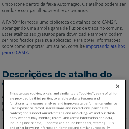
único ícone dentro da faixa Automação. Os atalhos podem ser
criados e compartilhados entre os usuários.
A FARO
forneceu uma biblioteca de atalhos para CAM2
,
®
®
abrangendo uma ampla gama de fluxos de trabalho comuns.
Esses atalhos são gratuitos para download e também podem
ser modificados para sua aplicação. Para obter informações
sobre como importar um atalho, consulte
Importando atalhos
para o CAM2.
Descrições de atalho do
CAM2
This site uses cookies, pixels, and similar tools (“cookies”), some of which
Os atalhos disponíveis estão descritos abaixo. Basta clicar no
are provided by third parties, to enable website features and
botão
Nome do arquivo
para baixar ou, para navegar/baixar
functionality; measure, analyze, and improve site performance; enhance
user experience; record user sessions and interactions; personalize
toda a biblioteca de atalhos,
clique aqui
.
content; and support our advertising and marketing. We and our third-
party vendors may monitor, record, and access information and data,
including device data, IP address and online identifiers, referring URLs
and other browsing information, for these and similar purposes. By