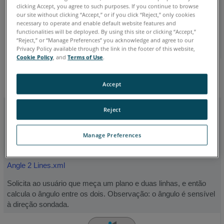
clicking Accept, you agree to such purposes. If you continue to browse
our site without clicking “Accept,” or if you click “Reject,” only cookies
necessary to operate and enable default website features and
functionalities will be deployed. By using this site or clicking “Accept,”
“Reject,” or “Manage Preferences” you acknowledge and agree to our
Privacy Policy available through the link in the footer of this website,
Angle 2 Cylinders.xml
Cookie Policy
, and
Terms of Use
.
Solicita que o usuário meça dois cilindros e, em seguida, calcula
o ângulo entre as linhas centrais (eixo). Observação: os ângulos
Accept
são sensíveis à direção sondada.
Reject
Manage Preferences
Angle 2 Lines.xml
Solicita ao usuário que meça um plano e duas linhas, e então
calcula o ângulo entre os dois. Observação: o ângulo é sensível
à direção sondada.