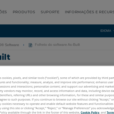
ÕES
PRODUTOS
SUPORTE
INFORMAÇÕES E RECUR
IDIOMA
AD® Software
Folheto do software As-Built
ilt
es cookies, pixels, and similar tools (“cookies”), some of which are provided by third par
ures and functionality; measure, analyze, and improve site performance; enhance user
sessions and interactions; personalize content; and support our advertising and marke
rty vendors may monitor, record, and access information and data, including device da
dentifiers, referring URLs and other browsing information, for these and similar purpose
agree to such purposes. If you continue to browse our site without clicking “Accept,” or 
ly cookies necessary to operate and enable default website features and functionalities 
 using this site or clicking “Accept,” “Reject,” or “Manage Preferences” you acknowledg
Policy available through the link in the footer of this website,
Cookie Policy
, and
Term