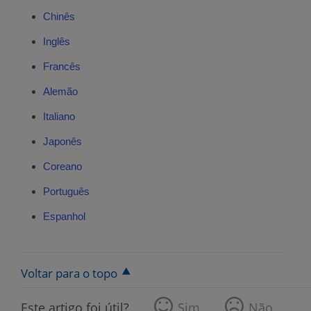
Chinês
Inglês
Francês
Alemão
Italiano
Japonês
Coreano
Português
Espanhol
Voltar para o topo
Este artigo foi útil?
Sim
Não