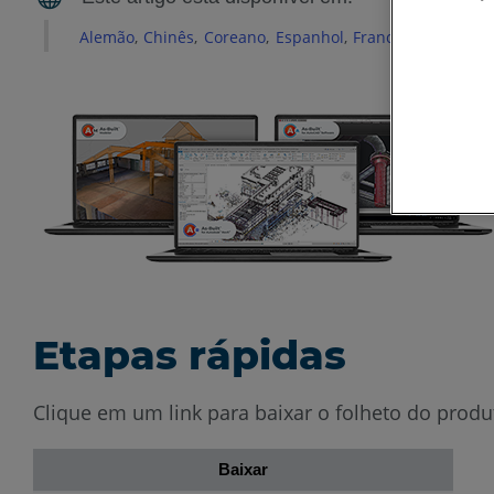
Alemão
Chinês
Coreano
Espanhol
Francês
Inglês
It
Etapas rápidas
Clique em um link para baixar o folheto do produ
Baixar