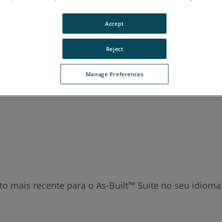
aliano
Japonês
Português
Accept
Reject
Manage Preferences
to mais recente para o As-Built™ Suite no seu idioma