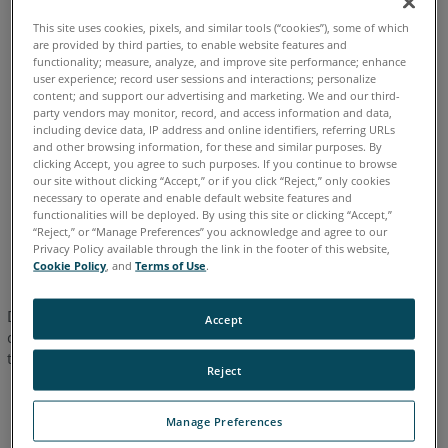
permissões
This site uses cookies, pixels, and similar tools (“cookies”), some of which
de
Alemão
Chinês
Coreano
Espanhol
Francês
Inglês
are provided by third parties, to enable website features and
segurança
functionality; measure, analyze, and improve site performance; enhance
Italiano
Japonês
Português
user experience; record user sessions and interactions; personalize
content; and support our advertising and marketing. We and our third-
party vendors may monitor, record, and access information and data,
including device data, IP address and online identifiers, referring URLs
and other browsing information, for these and similar purposes. By
clicking Accept, you agree to such purposes. If you continue to browse
our site without clicking “Accept,” or if you click “Reject,” only cookies
necessary to operate and enable default website features and
functionalities will be deployed. By using this site or clicking “Accept,”
“Reject,” or “Manage Preferences” you acknowledge and agree to our
Privacy Policy available through the link in the footer of this website,
Cookie Policy
, and
Terms of Use
.
Durante testes e demonstrações de produtos, descobriu-se
Accept
que o software de segurança de ponto de extremidade pode
ter um impacto negativo perceptível no desempenho dos
Reject
dos aplicativos autônomos do FARO (por exemplo, Scene,
As-Built Modeler)
Manage Preferences