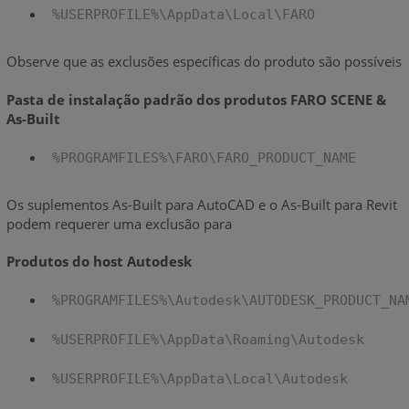
%USERPROFILE%\AppData\Local\FARO
Observe que as exclusões específicas do produto são possíveis
Pasta de instalação padrão dos produtos FARO SCENE &
As-Built
%PROGRAMFILES%\FARO\FARO_PRODUCT_NAME
Os suplementos As-Built para AutoCAD e o As-Built para Revit
podem requerer uma exclusão para
Produtos do host Autodesk
%PROGRAMFILES%\Autodesk\AUTODESK_PRODUCT_NA
%USERPROFILE%\AppData\Roaming\Autodesk
%USERPROFILE%\AppData\Local\Autodesk