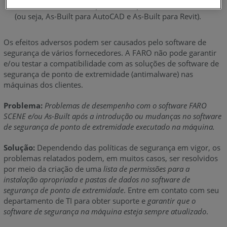
Software Autodesk hospedando suplementos do As-Built
(ou seja, As-Built para AutoCAD e As-Built para Revit).
Os efeitos adversos podem ser causados pelo software de
segurança de vários fornecedores. A FARO não pode garantir
e/ou testar a compatibilidade com as soluções de software de
segurança de ponto de extremidade (antimalware) nas
máquinas dos clientes.
Problema:
Problemas de desempenho com o software FARO
SCENE e/ou As-Built após a introdução ou mudanças no software
de segurança de ponto de extremidade executado na máquina.
Solução:
Dependendo das políticas de segurança em vigor, os
problemas relatados podem, em muitos casos, ser resolvidos
por meio da criação de uma
lista de permissões para a
instalação apropriada e pastas de dados no software de
segurança de ponto de extremidade
. Entre em contato com seu
departamento de TI para obter suporte e
garantir que o
software de segurança na máquina esteja sempre atualizado
.