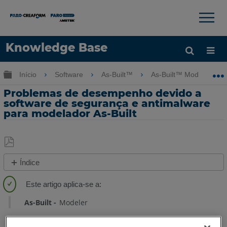
×
×
Knowledge Base
Idioma
Expandir/recolher hierarquia global
Início
Software
As-Built™
As-Built™ Modeler
Obter ajuda
ENTRAR
Problemas de desempenho devido a
software de segurança e antimalware
para modelador As-Built
Salvar
Índice
como
Pastas
PDF
candidatas
à
As-Built
Modeler
lista
de