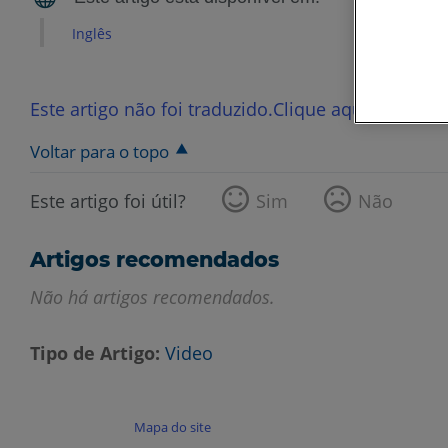
Inglês
Este artigo não foi traduzido.Clique aqui para ver
Voltar para o topo
Este artigo foi útil?
Sim
Não
Artigos recomendados
Não há artigos recomendados.
Tipo de Artigo
Video
Mapa do site