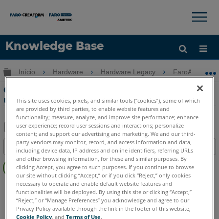
×
×
Knowledge Base
Idioma
Expandir/recolher hierarquia global
Início
Hardware
Hardware Legacy
FaroArm Gold-
Obter ajuda
ENTRAR
Consequências na precisão ao perder
um grau de liberdade com o FaroArm
This site uses cookies, pixels, and similar tools (“cookies”), some of which
are provided by third parties, to enable website features and
functionality; measure, analyze, and improve site performance; enhance
user experience; record user sessions and interactions; personalize
content; and support our advertising and marketing. We and our third-
Salvar
party vendors may monitor, record, and access information and data,
Índice
including device data, IP address and online identifiers, referring URLs
como
Sem
and other browsing information, for these and similar purposes. By
PDF
clicking Accept, you agree to such purposes. If you continue to browse
cabeçalhos
our site without clicking “Accept,” or if you click “Reject,” only cookies
necessary to operate and enable default website features and
FaroArm Serial
Bronze
Gold
Silver
functionalities will be deployed. By using this site or clicking “Accept,”
“Reject,” or “Manage Preferences” you acknowledge and agree to our
Privacy Policy available through the link in the footer of this website,
Cookie Policy
, and
Terms of Use
.