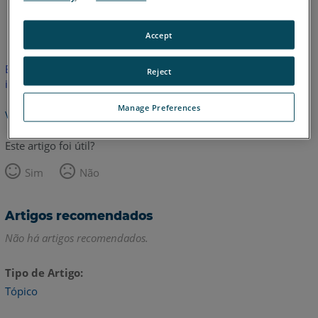
Inglês
Japonês
Accept
Este artigo não foi traduzido. Clique aqui para ver a versão em
Reject
inglês.
Manage Preferences
Voltar para o topo
Este artigo foi útil?
Sim
Não
Artigos recomendados
Não há artigos recomendados.
Tipo de Artigo
Tópico