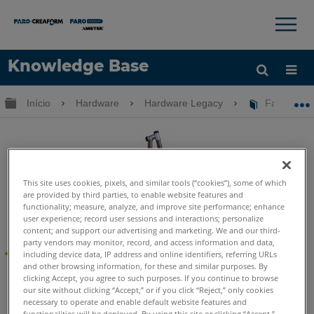
×
×
Knowledge Base
Idioma
Expandir/recolher hierarquia global
Início
Hardware
Hardware Legacy
FaroArm Go
Obter ajuda
ENTRAR
This site uses cookies, pixels, and similar tools (“cookies”), some of which
are provided by third parties, to enable website features and
functionality; measure, analyze, and improve site performance; enhance
FaroArm Gold-Silver-Bronze
user experience; record user sessions and interactions; personalize
content; and support our advertising and marketing. We and our third-
party vendors may monitor, record, and access information and data,
®
Serial FaroArm
EOL
including device data, IP address and online identifiers, referring URLs
and other browsing information, for these and similar purposes. By
clicking Accept, you agree to such purposes. If you continue to browse
Em maio de 2010, os FARO
Serial FaroArm foram
®
our site without clicking “Accept,” or if you click “Reject,” only cookies
transferidos para o status limitado de suporte ao produto
necessary to operate and enable default website features and
no final da vida útil. Interrompendo os serviços de reparo
functionalities will be deployed. By using this site or clicking “Accept,”