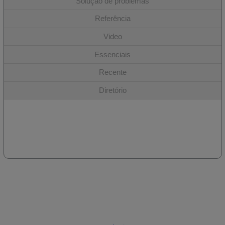
Solução de problemas
Referência
Video
Essenciais
Recente
Diretório