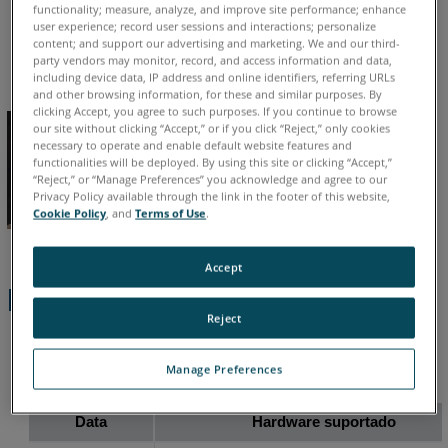
functionality; measure, analyze, and improve site performance; enhance
também
Alemão
Chinês
Coreano
Espanhol
Francês
Inglês
user experience; record user sessions and interactions; personalize
content; and support our advertising and marketing. We and our third-
Italiano
Japonês
Português
party vendors may monitor, record, and access information and data,
including device data, IP address and online identifiers, referring URLs
and other browsing information, for these and similar purposes. By
clicking Accept, you agree to such purposes. If you continue to browse
our site without clicking “Accept,” or if you click “Reject,” only cookies
necessary to operate and enable default website features and
functionalities will be deployed. By using this site or clicking “Accept,”
“Reject,” or “Manage Preferences” you acknowledge and agree to our
Privacy Policy available through the link in the footer of this website,
Cookie Policy
, and
Terms of Use
.
Accept
Etapas Rápidas
Reject
Clique em um link para baixar o modelo de placa de ponto
de compensação para o tamanho da lente da câmera que
Manage Preferences
está atualmente instalado no seu FARO
Cobalt 3D Imager.
®
Data
Hardware suportado