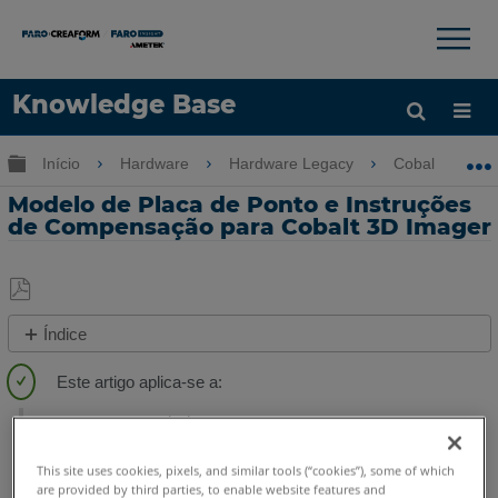
×
×
Knowledge Base
Idioma
Expandir/recolher hierarquia global
Início
Hardware
Hardware Legacy
Cobalt & Cobal
Obter ajuda
ENTRAR
Modelo de Placa de Ponto e Instruções
de Compensação para Cobalt 3D Imager
Salvar
Índice
como
Etapas
PDF
Rápidas
3D Imager
Cobalt
Visão
geral
This site uses cookies, pixels, and similar tools (“cookies”), some of which
are provided by third parties, to enable website features and
Consulte