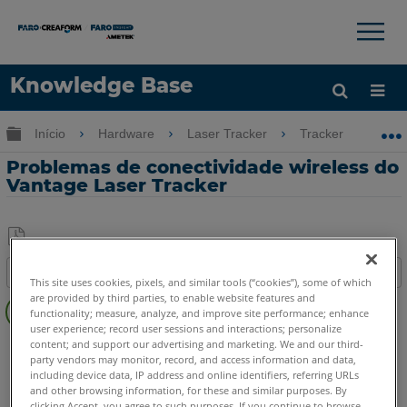
×
×
Knowledge Base
Idioma
Expandir/recolher hierarquia global
Início
Hardware
Laser Tracker
Tracker
Pr
Obter ajuda
ENTRAR
Problemas de conectividade wireless do
Vantage Laser Tracker
Salvar
Índice
como
This site uses cookies, pixels, and similar tools (“cookies”), some of which
Consulte
are provided by third parties, to enable website features and
PDF
functionality; measure, analyze, and improve site performance; enhance
também
user experience; record user sessions and interactions; personalize
Laser Tracker
Vantage
content; and support our advertising and marketing. We and our third-
party vendors may monitor, record, and access information and data,
including device data, IP address and online identifiers, referring URLs
and other browsing information, for these and similar purposes. By
clicking Accept, you agree to such purposes. If you continue to browse