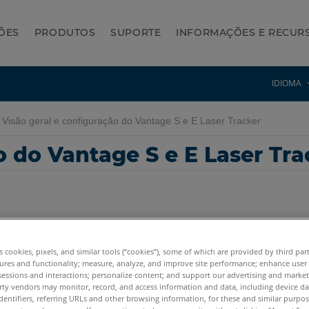
ÕES
PRODUTOS
SUPORTE
INFORMAÇÕES E RECUR
IDIOMA
Visão geral e configuração do Vantage S e E Laser Tracker
o do Vantage S e E Laser Tra
es cookies, pixels, and similar tools (“cookies”), some of which are provided by third par
age E6
ures and functionality; measure, analyze, and improve site performance; enhance user
sessions and interactions; personalize content; and support our advertising and marke
rty vendors may monitor, record, and access information and data, including device da
dentifiers, referring URLs and other browsing information, for these and similar purpose