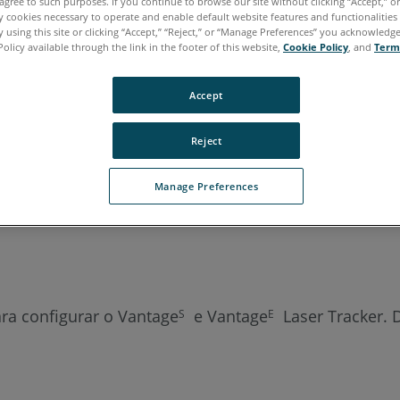
agree to such purposes. If you continue to browse our site without clicking “Accept,” or 
ly cookies necessary to operate and enable default website features and functionalities 
aliano
Japonês
Português
 using this site or clicking “Accept,” “Reject,” or “Manage Preferences” you acknowledg
Policy available through the link in the footer of this website,
Cookie Policy
, and
Term
Accept
Reject
Manage Preferences
ra configurar o Vantage
e Vantage
Laser Tracker. D
S
E