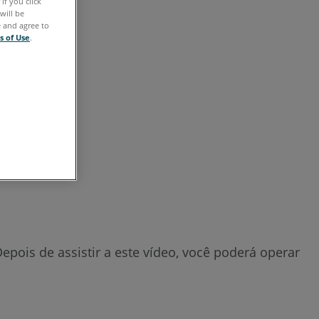
if you click
will be
Consulte
e and agree to
s of Use
.
também
epois de assistir a este vídeo, você poderá operar