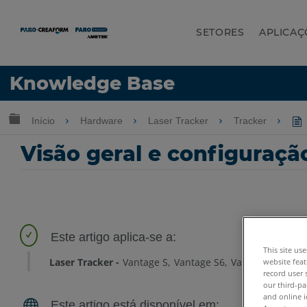
SETORES
APLICAÇ
Idioma
Knowledge Base
Obter ajuda
ENTRAR
Expandir/recolher hierarquia global
Início
Hardware
Laser Tracker
Tracker
Visão geral e configuraçã
This site us
Laser Tracker
Vantage S
Vantage S6
Vantage E
Vant
website feat
record user 
our third-pa
and online i