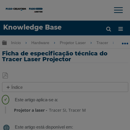
×
×
Knowledge Base
Idioma
Expandir/recolher hierarquia global
Início
Hardware
Projetor Laser
Tracer
Fi
Obter ajuda
ENTRAR
Ficha de especificação técnica do
Tracer Laser Projector
Salvar
Índice
como
Especificações
PDF
técnicas
Especificações
Projetor a laser
Tracer SI
Tracer M
comuns
Fichas