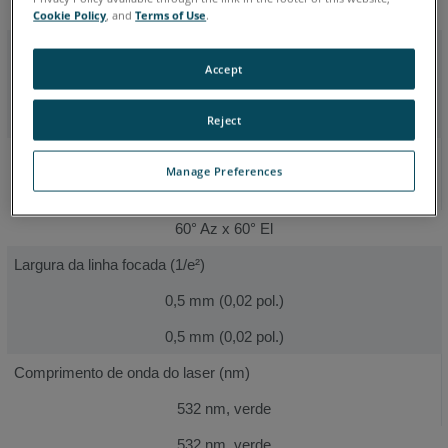
0,25 mm (0,01 pol.)
Cookie Policy
, and
Terms of Use
.
Faixa de projeção
Accept
1,8 - 15,2 m (6 - 50 pés)
1,8 - 15,2 m (6 - 50 pés)
Reject
Campo de visão angular
Manage Preferences
60° Az x 60° El
60° Az x 60° El
Largura da linha focada (1/e²)
0,5 mm (0,02 pol.)
0,5 mm (0,02 pol.)
Comprimento de onda do laser (nm)
532 nm, verde
532 nm, verde