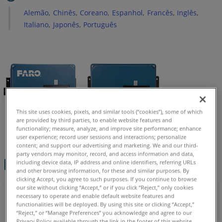
de
Alemão
Chinês
Coreano
Espanhol
Francês
Inglês
especificação
Italiano
Japonês
Português
técnica
Consulte
também
This site uses cookies, pixels, and similar tools (“cookies”), some of which
are provided by third parties, to enable website features and
functionality; measure, analyze, and improve site performance; enhance
user experience; record user sessions and interactions; personalize
content; and support our advertising and marketing. We and our third-
party vendors may monitor, record, and access information and data,
Especificações técnicas
including device data, IP address and online identifiers, referring URLs
and other browsing information, for these and similar purposes. By
clicking Accept, you agree to such purposes. If you continue to browse
our site without clicking “Accept,” or if you click “Reject,” only cookies
Precisão posicional a 4,7 m (2 RMS)
necessary to operate and enable default website features and
functionalities will be deployed. By using this site or clicking “Accept,”
0,25 mm (0,01 pol.)
“Reject,” or “Manage Preferences” you acknowledge and agree to our
Privacy Policy available through the link in the footer of this website,