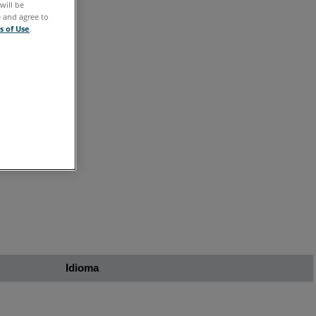
will be
e and agree to
Focus
s of Use
.
Premium
200
 400
|
Focus
Premium
Max
400
Focus
Core
70
|
Focus
Idioma
Premium
70/150/350