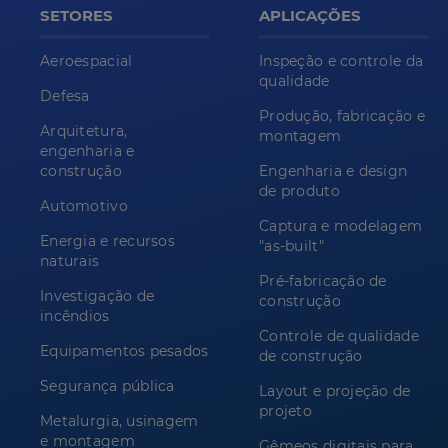
SETORES
APLICAÇÕES
Aeroespacial
Inspeção e controle da
qualidade
Defesa
Produção, fabricação e
Arquitetura,
montagem
engenharia e
construção
Engenharia e design
de produto
Automotivo
Captura e modelagem
Energia e recursos
"as-built"
naturais
Pré-fabricação de
Investigação de
construção
incêndios
Controle de qualidade
Equipamentos pesados
de construção
Segurança pública
Layout e projeção de
projeto
Metalurgia, usinagem
e montagem
Gêmeos digitais para