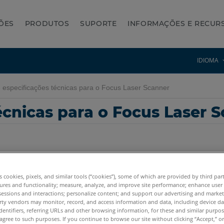
ÕES
PRODUTOS
SUPORTE
INFORMAÇÕES E RECUR
IDIOMA
 especificações técnicas para o Focus Laser Scanner
écnicas para o Focus Laser 
es cookies, pixels, and similar tools (“cookies”), some of which are provided by third par
ures and functionality; measure, analyze, and improve site performance; enhance user
 Premium Max
Focus S
Focus S Plus
Focus M
Focus3D
Focus3D X
sessions and interactions; personalize content; and support our advertising and marke
rty vendors may monitor, record, and access information and data, including device da
dentifiers, referring URLs and other browsing information, for these and similar purpose
agree to such purposes. If you continue to browse our site without clicking “Accept,” or 