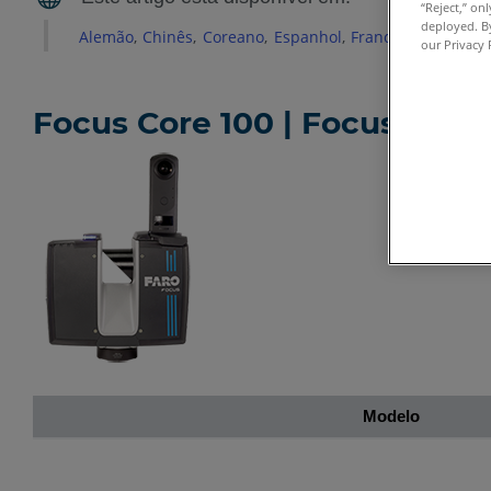
“Reject,” on
deployed. By
Alemão
Chinês
Coreano
Espanhol
Francês
Inglês
It
our Privacy 
Focus Core 100 | Focus Pre
Modelo