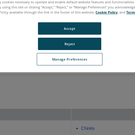
ly cookies necessary to operate and enable default website features and functionalities 
 using this site or clicking “Accept,” “Reject,” or “Manage Preferences” you acknowledg
aliano
Japonês
Português
Policy available through the link in the footer of this website,
Cookie Policy
, and
Term
Accept
mium 200 | Focus Premium Max
Reject
Manage Preferences
Chinês