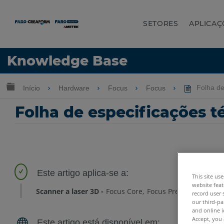
SETORES
APLICAÇ
Idioma
Knowledge Base
Obter ajuda
ENTRAR
Expandir/recolher hierarquia global
Início
Hardware
Focus
Focus
Folha de
Folha de especificações t
This site us
website feat
Scanner a laser 3D
Focus Core
Focus Premium
Focus
record user 
our third-pa
and online i
Accept, you 