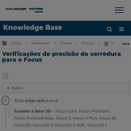
×
×
Knowledge Base
Idioma
Expandir/recolher hierarquia global
Início
Hardware
Focus
Focus
Verificaçõ
Obter ajuda
ENTRAR
Verificações de precisão da varredura
para o Focus
Salvar
Índice
como
Visão
PDF
geral
Scanner a laser 3D
Focus Core
Focus Premium
Detalhes
Focus Premium Max
Focus S
Focus S Plus
Focus M
Compare
Focus3D
Focus3D X
Focus3D X HDR
Focus3D S
os