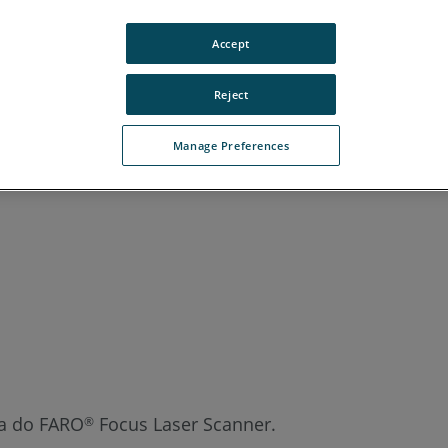
aliano
Japonês
Português
Accept
Reject
Manage Preferences
ça do FARO
Focus Laser Scanner.
®