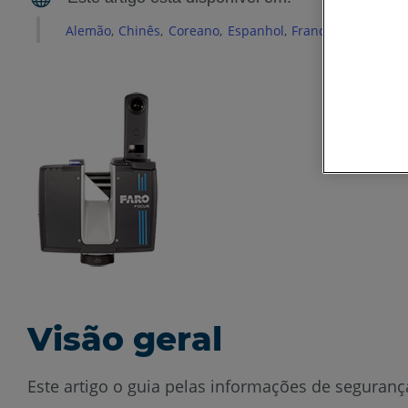
Alemão
Chinês
Coreano
Espanhol
Francês
Inglês
It
Visão geral
Este artigo o guia pelas informações de seguran