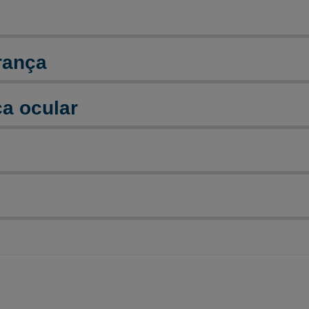
rança
a ocular