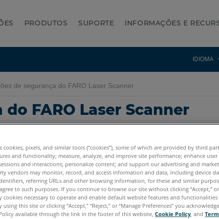
ÕES
PRODUTOS
SUPORTE
INFORMAÇÕES E RECUR
IDIOMA
ões de segurança do FARO Laser Scanner
a do FARO Laser Scanner
es cookies, pixels, and similar tools (“cookies”), some of which are provided by third par
ures and functionality; measure, analyze, and improve site performance; enhance user
sessions and interactions; personalize content; and support our advertising and marke
rty vendors may monitor, record, and access information and data, including device da
dentifiers, referring URLs and other browsing information, for these and similar purpose
 Premium Max
Focus S
Focus S Plus
Focus M
Focus3D
Focus3D X
agree to such purposes. If you continue to browse our site without clicking “Accept,” or 
ly cookies necessary to operate and enable default website features and functionalities 
 using this site or clicking “Accept,” “Reject,” or “Manage Preferences” you acknowledg
Policy available through the link in the footer of this website,
Cookie Policy
, and
Term