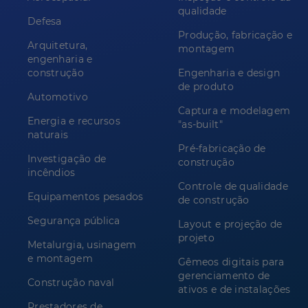
qualidade
Defesa
Produção, fabricação e
Arquitetura,
montagem
engenharia e
construção
Engenharia e design
de produto
Automotivo
Captura e modelagem
Energia e recursos
"as-built"
naturais
Pré-fabricação de
Investigação de
construção
incêndios
Controle de qualidade
Equipamentos pesados
de construção
Segurança pública
Layout e projeção de
projeto
Metalurgia, usinagem
e montagem
Gêmeos digitais para
gerenciamento de
Construção naval
ativos e de instalações
Prestadores de