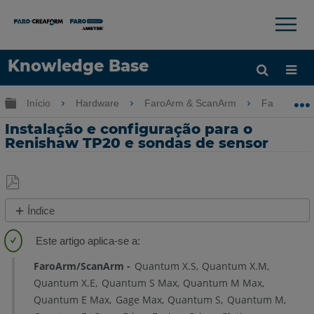
×
×
Knowledge Base
Idioma
Expandir/recolher hierarquia global
Início
Hardware
FaroArm & ScanArm
FaroArm &
Obter ajuda
ENTRAR
Instalação e configuração para o
Renishaw TP20 e sondas de sensor
Salvar
Índice
como
Visão
PDF
geral
Renishaw
FaroArm/ScanArm
Quantum X.S
Quantum X.M
TP20
Quantum X.E
Quantum S Max
Quantum M Max
Quantum E Max
Gage Max
Quantum S
Quantum M
Sonda