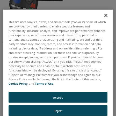
This site uses cookies, pixels, and similar tools (“cookies”), some of which
are provided by third parties, to enable website features and
functionality; measure, analyze, and improve site performance; enhance
user experience; record user sessions and interactions; personalize
content; and support our advertising and marketing. We and our third-
party vendors may monitor, record, and access information and data,
Sonda do Sensor Renishaw
including device data, IP address and online identifiers, referring URLs
and other browsing information, for these and similar purposes. By
A função da sonda do sensor Renishaw é semelhante ao
clicking Accept, you agree to such purposes. If you continue to browse
our site without clicking “Accept,” or if you click “Reject,” only cookies
sensor TP20. A única diferença que você notará é que a sonda
necessary to operate and enable default website features and
do sensor é rígida, enquanto o sensor TP20 tem “folga”. Ele usa
functionalities will be deployed. By using this site or clicking “Accept,”
um mecanismo de detecção diferente, mas fornece todos os
“Reject,” or “Manage Preferences” you acknowledge and agree to our
mesmos benefícios que o TP20. Um benefício adicional da
Privacy Policy available through the link in the footer of this website,
Cookie Policy
, and
Terms of Use
.
Sonda do Sensor são os LEDs de feedback no corpo do sensor.
Accept
Reject