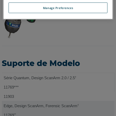
Manage Preferences
Suporte de Modelo
Série Quantum, Design ScanArm 2.0 / 2.5
†
11769***
11903
Edge, Design ScanArm, Forensic ScanArm
†
11769
**