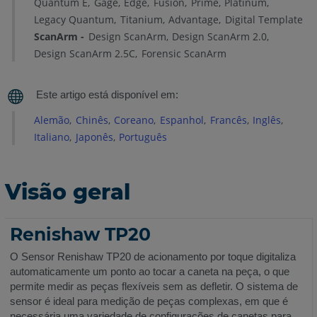
Quantum E
Gage
Edge
Fusion
Prime
Platinum
do
Legacy Quantum
Titanium
Advantage
Digital Template
Sensor
ScanArm
Design ScanArm
Design ScanArm 2.0
Renishaw
Design ScanArm 2.5C
Forensic ScanArm
Suporte
de
Modelo
Guias
Alemão
Chinês
Coreano
Espanhol
Francês
Inglês
de
Italiano
Japonês
Português
Usuário
e
Instalação
Visão geral
Configuração
e
Renishaw TP20
Compensação
O Sensor Renishaw TP20 de acionamento por toque digitaliza
FaroArm
automaticamente um ponto ao tocar a caneta na peça, o que
Manager,
permite medir as peças flexíveis sem as defletir. O sistema de
CAM2
sensor é ideal para medição de peças complexas, em que é
e
necessária uma variedade de configurações de canetas para