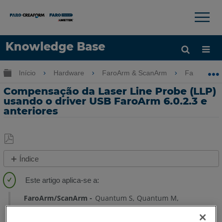
×
×
Knowledge Base
Idioma
Expandir/recolher hierarquia global
Início
Hardware
FaroArm & ScanArm
FaroArm &
Obter ajuda
ENTRAR
Compensação da Laser Line Probe (LLP)
usando o driver USB FaroArm 6.0.2.3 e
anteriores
Salvar
Índice
como
PDF
Etapas
Rápidas
FaroArm/ScanArm
Quantum S
Quantum M
Video
Quantum E
Edge
Fusion
Platinum
Legacy Quantum
Titanium
Advantage