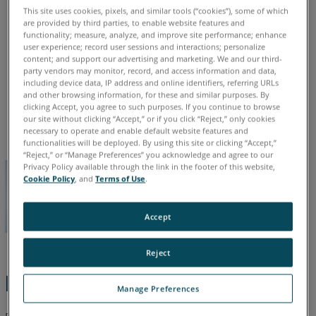
Preparação
This site uses cookies, pixels, and similar tools (“cookies”), some of which
ScanArm
Design ScanArm
Design ScanArm 2.0
are provided by third parties, to enable website features and
Veja
Design ScanArm 2.5C
Forensic ScanArm
functionality; measure, analyze, and improve site performance; enhance
Também
user experience; record user sessions and interactions; personalize
content; and support our advertising and marketing. We and our third-
party vendors may monitor, record, and access information and data,
including device data, IP address and online identifiers, referring URLs
and other browsing information, for these and similar purposes. By
Alemão
Chinês
Coreano
Espanhol
Francês
Inglês
clicking Accept, you agree to such purposes. If you continue to browse
Italiano
Japonês
Português
our site without clicking “Accept,” or if you click “Reject,” only cookies
necessary to operate and enable default website features and
functionalities will be deployed. By using this site or clicking “Accept,”
“Reject,” or “Manage Preferences” you acknowledge and agree to our
Privacy Policy available through the link in the footer of this website,
Cookie Policy
, and
Terms of Use
.
Accept
Reject
Etapas Rápidas
Manage Preferences