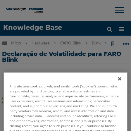
×
×
Knowledge Base
Idioma
Expandir/recolher hierarquia global
Início
Hardware
FARO Blink
Blink
Declara
Obter ajuda
ENTRAR
Declaração de Volatilidade para FARO
Blink
Salvar
This site uses cookies, pixels, and similar tools (“cookies”), some of which
Índice
como
are provided by third parties, to enable website features and
Visão
functionality; measure, analyze, and improve site performance; enhance
PDF
user experience; record user sessions and interactions; personalize
geral
content; and support our advertising and marketing. We and our third-
Scanner a laser
Blink
party vendors may monitor, record, and access information and data,
including device data, IP address and online identifiers, referring URLs
and other browsing information, for these and similar purposes. By
clicking Accept, you agree to such purposes. If you continue to browse
our site without clicking “Accept,” or if you click “Reject,” only cookies