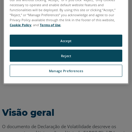
necessary to operate and enable default website features and
Alemão
Chinês
Coreano
Espanhol
Francês
Inglês
functionalities will be deployed. By using this site or clicking “Accept,”
Italiano
Japonês
Português
“Reject,” or “Manage Preferences” you acknowledge and agree to our
Privacy Policy available through the link in the footer of this website,
Cookie Policy
, and
Terms of Use
.
Accept
Reject
Manage Preferences
Visão geral
O documento de Declaração de Volatilidade descreve os
®