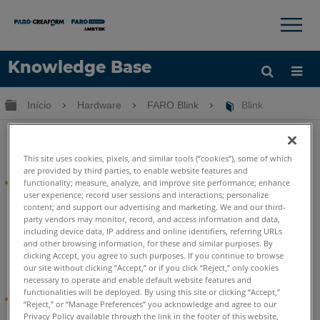
×
×
Knowledge Base
Idioma
Expandir/recolher hierarquia global
Início
Hardware
FARO Blink
Blink
Obter ajuda
ENTRAR
Blink
This site uses cookies, pixels, and similar tools (“cookies”), some of which
are provided by third parties, to enable website features and
Popular
functionality; measure, analyze, and improve site performance; enhance
user experience; record user sessions and interactions; personalize
content; and support our advertising and marketing. We and our third-
Ajuda on-line do Blink
party vendors may monitor, record, and access information and data,
including device data, IP address and online identifiers, referring URLs
Manual do usuário do FARO Blink (PDF)
and other browsing information, for these and similar purposes. By
clicking Accept, you agree to such purposes. If you continue to browse
Folheto do produto para o FARO Blink
our site without clicking “Accept,” or if you click “Reject,” only cookies
necessary to operate and enable default website features and
functionalities will be deployed. By using this site or clicking “Accept,”
®
FARO
Blink™ Imaging Laser Scanner
“Reject,” or “Manage Preferences” you acknowledge and agree to our
Privacy Policy available through the link in the footer of this website,