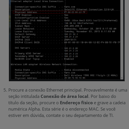
Procure a conexão Ethernet principal. Provavelmente é uma
seção intitulada
Conexão de área local
. Por baixo do
título da seção, procure o
Endereço físico
e grave a cadeia
numérica Alpha. Esta série é o endereço MAC. Se você
estiver em dúvida, contate o seu departamento de TI.