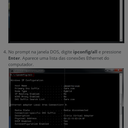
No prompt na janela DOS, digite
ipconfig/all
e pressione
Enter
. Aparece uma lista das conexões Ethernet do
computador.