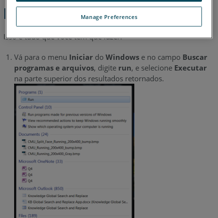
Detalhes
Manage Preferences
Isso é tudo que você tem que fazer.
Vá para o menu
Iniciar
do
Windows
e no campo
Buscar
programas e arquivos
, digite
run
, e selecione
Executar
na parte superior dos resultados retornados.