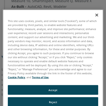
Measure 10
SmartInspect
Measure Q
Measure X
As-Built
AutoCAD
Revit
Modeler
This site uses cookies, pixels, and similar tools (“cookies”), some of which
are provided by third parties, to enable website features and
functionality; measure, analyze, and improve site performance; enhance
user experience; record user sessions and interactions; personalize
Alemão
Chinês
Espanhol
Francês
Inglês
Japonês
content; and support our advertising and marketing. We and our third-
Português
party vendors may monitor, record, and access information and data,
including device data, IP address and online identifiers, referring URLs
and other browsing information, for these and similar purposes. By
clicking Accept, you agree to such purposes. If you continue to browse
Visão geral
our site without clicking “Accept,” or if you click “Reject,” only cookies
necessary to operate and enable default website features and
functionalities will be deployed. By using this site or clicking “Accept,”
Um processo automatizado da FARO pode solicitar que você
“Reject,” or “Manage Preferences” you acknowledge and agree to our
Privacy Policy available through the link in the footer of this website,
digite o
Endereço MAC
ou ID do seu computador como parte
Cookie Policy
, and
Terms of Use
.
de um processo de licenciamento. Isso se aplica ao SCENE 4.8
e anterior, ao Insight e ao Photon Laser Scanner. Ao entrar ou
enviar o endereço MAC, certifique-se de gravar a string sem
Accept
traços.
Reject