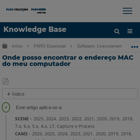
×
×
Knowledge Base
Idioma
Expandir/recolher hierarquia global
Início
FARO Essencial
Software: Licenciamento-Insta
Obter ajuda
ENTRAR
Onde posso encontrar o endereço MAC
do meu computador
Salvar
Índice
como
Visão
PDF
geral
SCENE
2025
2024
2023
2022
2021
2020
2019
2018
Detalhes
7.x
6.x
5.x
4.x
LT
Capture e Process
CAM2
2026
2025
2024
2023
2021
2020
2019
2018