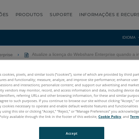
ÕES
PRODUTOS
SUPORTE
INFORMAÇÕES E RECUR
IDIOMA
erprise
Atualize a licença do Webshare Enterprise quando a int
share Enterprise quando a i
es cookies, pixels, and similar tools (“cookies”), some of which are provided by third par
ures and functionality; measure, analyze, and improve site performance; enhance user
sessions and interactions; personalize content; and support our advertising and marke
rty vendors may monitor, record, and access information and data, including device da
dentifiers, referring URLs and other browsing information, for these and similar purpose
agree to such purposes. If you continue to browse our site without clicking “Accept,” or 
ly cookies necessary to operate and enable default website features and functionalities 
 using this site or clicking “Accept,” “Reject,” or “Manage Preferences” you acknowledg
Policy available through the link in the footer of this website,
Cookie Policy
, and
Term
Accept