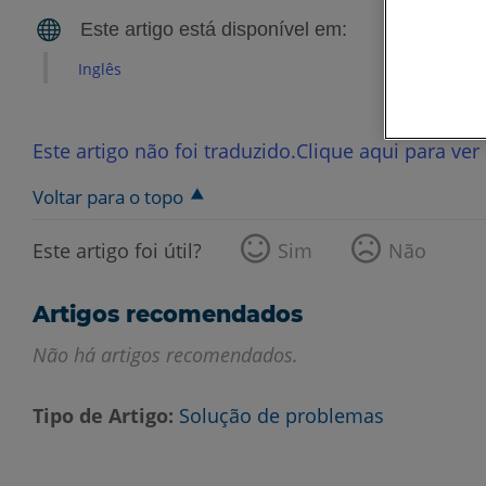
Inglês
Este artigo não foi traduzido.Clique aqui para ver
Voltar para o topo
Este artigo foi útil?
Sim
Não
Artigos recomendados
Não há artigos recomendados.
Tipo de Artigo
Solução de problemas