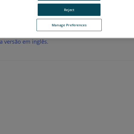
Reject
Manage Preferences
 a versão em inglês.