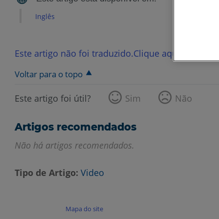
Inglês
Este artigo não foi traduzido.Clique aqui para ver
Voltar para o topo
Este artigo foi útil?
Sim
Não
Artigos recomendados
Não há artigos recomendados.
Tipo de Artigo
Video
Mapa do site