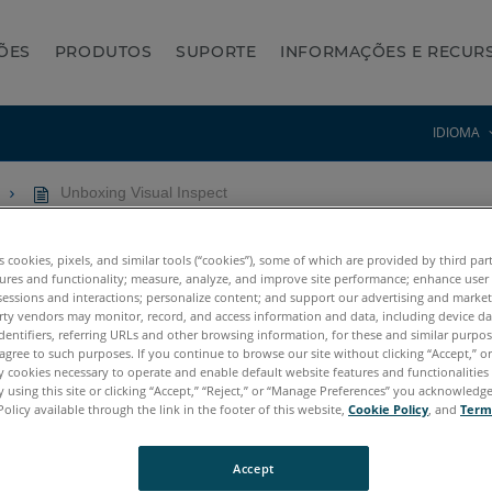
ÕES
PRODUTOS
SUPORTE
INFORMAÇÕES E RECUR
IDIOMA
Unboxing Visual Inspect
es cookies, pixels, and similar tools (“cookies”), some of which are provided by third par
ures and functionality; measure, analyze, and improve site performance; enhance user
sessions and interactions; personalize content; and support our advertising and marke
rty vendors may monitor, record, and access information and data, including device da
dentifiers, referring URLs and other browsing information, for these and similar purpose
agree to such purposes. If you continue to browse our site without clicking “Accept,” or 
ly cookies necessary to operate and enable default website features and functionalities 
 using this site or clicking “Accept,” “Reject,” or “Manage Preferences” you acknowledg
Policy available through the link in the footer of this website,
Cookie Policy
, and
Term
Accept