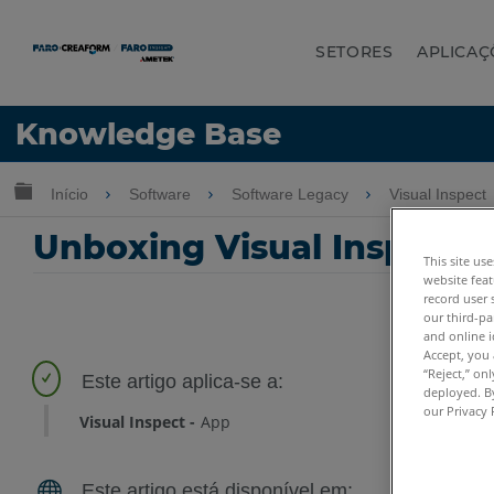
SETORES
APLICAÇ
Idioma
Knowledge Base
Obter ajuda
ENTRAR
Expandir/recolher hierarquia global
Início
Software
Software Legacy
Visual Inspect
Unboxing Visual Inspect
This site us
website feat
record user 
our third-pa
and online i
Accept, you 
“Reject,” on
deployed. By
our Privacy 
Visual Inspect
App