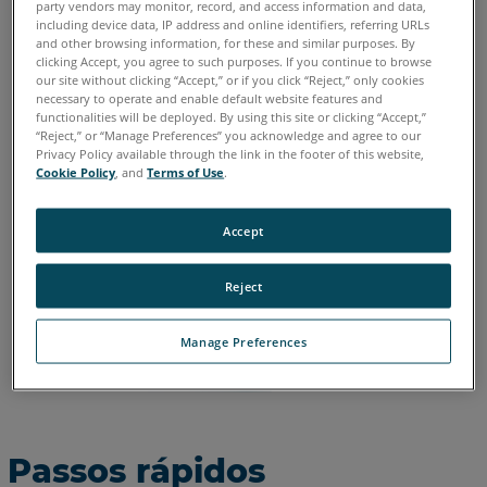
party vendors may monitor, record, and access information and data,
including device data, IP address and online identifiers, referring URLs
Alemão
Chinês
Coreano
Espanhol
Francês
Inglês
and other browsing information, for these and similar purposes. By
Italiano
Japonês
Português
clicking Accept, you agree to such purposes. If you continue to browse
our site without clicking “Accept,” or if you click “Reject,” only cookies
necessary to operate and enable default website features and
functionalities will be deployed. By using this site or clicking “Accept,”
“Reject,” or “Manage Preferences” you acknowledge and agree to our
Privacy Policy available through the link in the footer of this website,
Cookie Policy
, and
Terms of Use
.
Accept
Reject
Manage Preferences
Passos rápidos