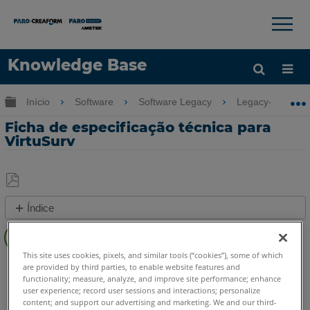
×
×
Knowledge Base
Idioma
Expandir/recolher hierarquia global
Início
Software
Software Legacy
Legacy-PointSe
Obter ajuda
ENTRAR
Ficha de especificação técnica para
VirtuSurv
Salvar
Índice
como
PDF
Passos
rápidos
This site uses cookies, pixels, and similar tools (“cookies”), some of which
CAD Plugin
VirtuSurv
are provided by third parties, to enable website features and
Consulte
functionality; measure, analyze, and improve site performance; enhance
também
user experience; record user sessions and interactions; personalize
content; and support our advertising and marketing. We and our third-