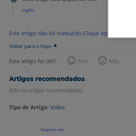
Inglês
Este artigo não foi traduzido.Clique aqui para ver
Voltar para o topo
Este artigo foi útil?
Sim
Não
Artigos recomendados
Não há artigos recomendados.
Tipo de Artigo
Video
Mapa do site