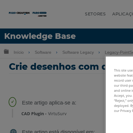
SETORES
APLICAÇ
Idioma
Knowledge Base
Obter ajuda
ENTRAR
Expandir/recolher hierarquia global
Início
Software
Software Legacy
Legacy-PointS
Crie desenhos com design
This site us
website feat
record user 
our third-pa
and online i
Accept, you 
“Reject,” on
deployed. By
our Privacy 
CAD Plugin
VirtuSurv