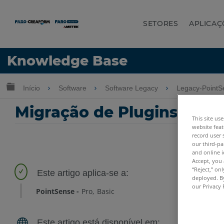
SETORES
APLICAÇ
Idioma
Knowledge Base
Obter ajuda
ENTRAR
Expandir/recolher hierarquia global
Início
Software
Software Legacy
Legacy-PointS
Migração de Plugins Poin
This site us
website feat
record user 
our third-pa
and online i
Accept, you 
“Reject,” on
deployed. By
our Privacy 
PointSense
Pro
Basic