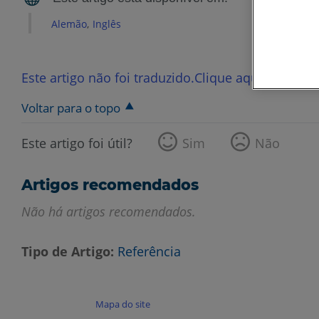
Alemão
Inglês
Este artigo não foi traduzido.Clique aqui para ver
Voltar para o topo
Este artigo foi útil?
Sim
Não
Artigos recomendados
Não há artigos recomendados.
Tipo de Artigo
Referência
Mapa do site