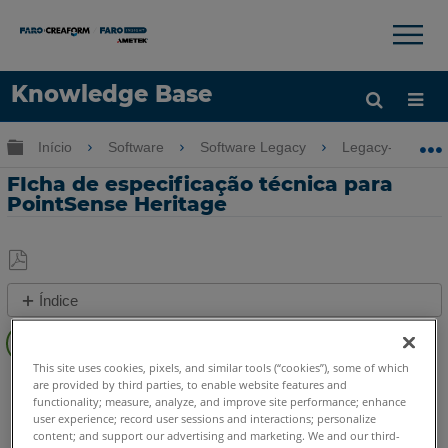
×
×
Knowledge Base
Idioma
Expandir/recolher hierarquia global
Início
Software
Software Legacy
Legacy-PointSe
Obter ajuda
ENTRAR
FIcha de especificação técnica para
PointSense Heritage
Salvar
Índice
como
Passos
PDF
rápidos
This site uses cookies, pixels, and similar tools (“cookies”), some of which
PointSense
Heritage
Consulte
are provided by third parties, to enable website features and
functionality; measure, analyze, and improve site performance; enhance
também
user experience; record user sessions and interactions; personalize
content; and support our advertising and marketing. We and our third-