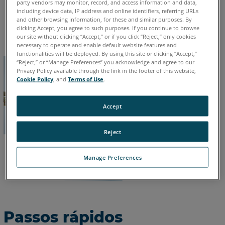
party vendors may monitor, record, and access information and data,
including device data, IP address and online identifiers, referring URLs
Alemão
Chinês
Coreano
Espanhol
Francês
Inglês
and other browsing information, for these and similar purposes. By
Italiano
Japonês
Português
clicking Accept, you agree to such purposes. If you continue to browse
our site without clicking “Accept,” or if you click “Reject,” only cookies
necessary to operate and enable default website features and
functionalities will be deployed. By using this site or clicking “Accept,”
“Reject,” or “Manage Preferences” you acknowledge and agree to our
Privacy Policy available through the link in the footer of this website,
Cookie Policy
, and
Terms of Use
.
Accept
Reject
Manage Preferences
Passos rápidos