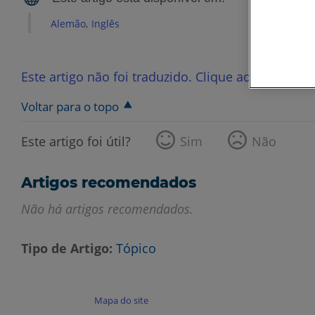
Alemão
Inglês
Este artigo não foi traduzido. Clique aqui para ve
Voltar para o topo
Este artigo foi útil?
Sim
Não
Artigos recomendados
Não há artigos recomendados.
Tipo de Artigo
Tópico
Mapa do site