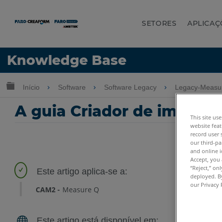
SETORES
APLICAÇ
Idioma
Knowledge Base
Obter ajuda
ENTRAR
Expandir/recolher hierarquia global
Início
Software
Software Legacy
Legacy-Measur
A guia Criador de imagen
This site us
website feat
record user 
our third-pa
and online i
Accept, you 
“Reject,” on
deployed. By
our Privacy 
CAM2
Measure Q