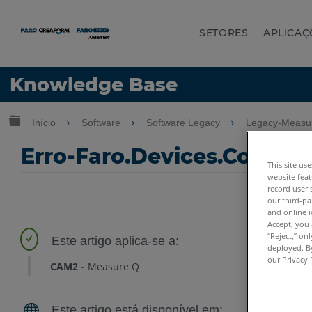
SETORES
APLICAÇ
Idioma
Knowledge Base
Obter ajuda
ENTRAR
Expandir/recolher hierarquia global
Início
Software
Software Legacy
Legacy-Measur
Erro-Faro.Devices.Core.Da
This site us
website feat
record user 
our third-pa
and online i
Accept, you 
“Reject,” on
deployed. By
our Privacy 
CAM2
Measure Q