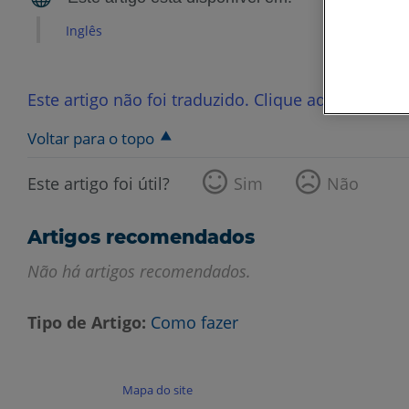
Inglês
Este artigo não foi traduzido. Clique aqui para ve
Voltar para o topo
Este artigo foi útil?
Sim
Não
Artigos recomendados
Não há artigos recomendados.
Tipo de Artigo
Como fazer
Mapa do site