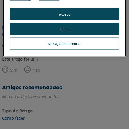
Inglês
Accept
Este artigo não foi traduzido. Clique aqui para ver a versão em
Reject
inglês.
Manage Preferences
Voltar para o topo
Este artigo foi útil?
Sim
Não
Artigos recomendados
Não há artigos recomendados.
Tipo de Artigo
Como fazer