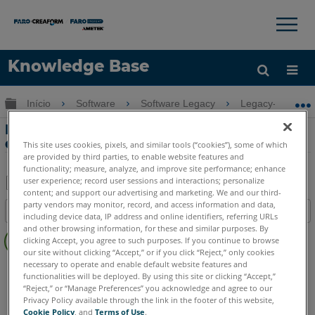
×
×
Knowledge Base
Idioma
Expandir/recolher hierarquia global
Início
Software
Software Legacy
Legacy-Measure
Obter ajuda
ENTRAR
Exclusão de entradas do registro após a
desinstalação do Measure 4 e X
This site uses cookies, pixels, and similar tools (“cookies”), some of which
are provided by third parties, to enable website features and
functionality; measure, analyze, and improve site performance; enhance
user experience; record user sessions and interactions; personalize
content; and support our advertising and marketing. We and our third-
Salvar
party vendors may monitor, record, and access information and data,
Índice
including device data, IP address and online identifiers, referring URLs
como
Sem
and other browsing information, for these and similar purposes. By
PDF
clicking Accept, you agree to such purposes. If you continue to browse
cabeçalhos
our site without clicking “Accept,” or if you click “Reject,” only cookies
necessary to operate and enable default website features and
CAM2
Measure X
Measure 3/4
functionalities will be deployed. By using this site or clicking “Accept,”
“Reject,” or “Manage Preferences” you acknowledge and agree to our
Privacy Policy available through the link in the footer of this website,
Cookie Policy
, and
Terms of Use
.