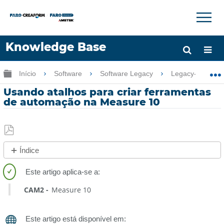
×
×
Knowledge Base
Idioma
Expandir/recolher hierarquia global
Início
Software
Software Legacy
Legacy-Measur
Obter ajuda
ENTRAR
Usando atalhos para criar ferramentas
de automação na Measure 10
Salvar
Índice
como
Sem
PDF
cabeçalhos
CAM2
Measure 10