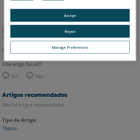
Alemão
Coreano
Francês
Inglês
Italiano
Accept
Este artigo não foi traduzido. Clique aqui para ver a versão em
Reject
inglês.
Manage Preferences
Voltar para o topo
Este artigo foi útil?
Sim
Não
Artigos recomendados
Não há artigos recomendados.
Tipo de Artigo
Tópico