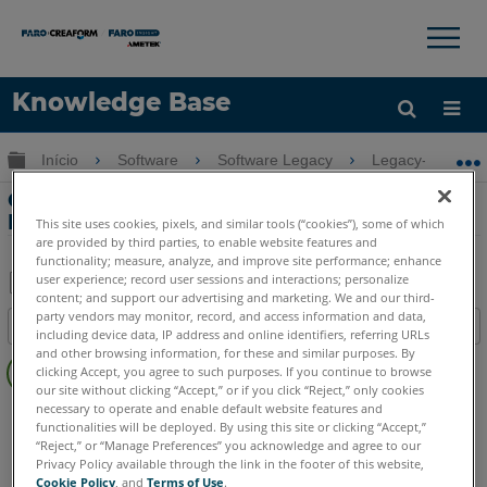
×
×
Knowledge Base
Idioma
Expandir/recolher hierarquia global
Início
Software
Software Legacy
Legacy-Measur
Obter ajuda
ENTRAR
Geração de dados de suporte para o
Measure
This site uses cookies, pixels, and similar tools (“cookies”), some of which
are provided by third parties, to enable website features and
functionality; measure, analyze, and improve site performance; enhance
user experience; record user sessions and interactions; personalize
content; and support our advertising and marketing. We and our third-
Salvar
party vendors may monitor, record, and access information and data,
Índice
including device data, IP address and online identifiers, referring URLs
como
Sem
and other browsing information, for these and similar purposes. By
PDF
clicking Accept, you agree to such purposes. If you continue to browse
cabeçalhos
our site without clicking “Accept,” or if you click “Reject,” only cookies
necessary to operate and enable default website features and
CAM2
Measure 10
Measure Q
functionalities will be deployed. By using this site or clicking “Accept,”
“Reject,” or “Manage Preferences” you acknowledge and agree to our
Privacy Policy available through the link in the footer of this website,
Cookie Policy
, and
Terms of Use
.